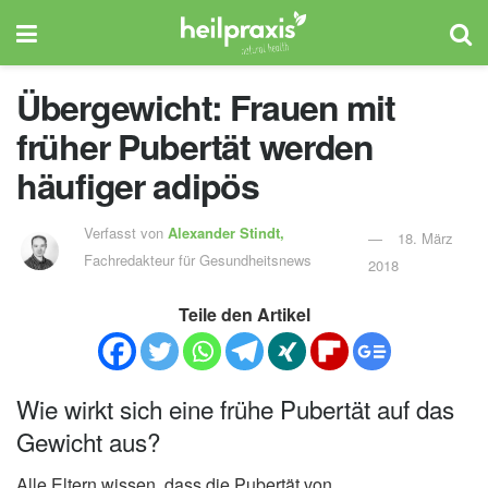
Übergewicht: Frauen mit
früher Pubertät werden
häufiger adipös
Verfasst von
Alexander Stindt,
18. März
Fachredakteur für Gesundheitsnews
2018
Teile den Artikel
Wie wirkt sich eine frühe Pubertät auf das
Gewicht aus?
Alle Eltern wissen, dass die Pubertät von