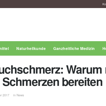
Ko
ittel
Naturheilkunde
Ganzheitliche Medizin
H
auchschmerz: Warum
 Schmerzen bereiten
er 2017
in
News