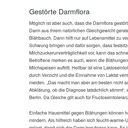
Gestörte Darmflora
Möglich ist aber auch, dass die Darmflora gestört 
Darm aus ihrem natürlichen Gleichgewicht gerat
Blähbauch. Dann hilft nur auf Lebensmittel zu ve
Schwung bringen und dafür sorgen, dass festsit
Milchzuckerunverträglichkeit vor, kann das schnel
Betroffene merken es auch, wenn die Blähungen
Milchspeisen auftritt. Heilbar ist eine Laktosein
durch Verzicht und die Einnahme von Laktat verm
meiden. „Das macht man aber am besten nicht auf
Abklärung, ob die Diagnose tatsächlich stimmt“, e
Berlin. Da Gleiche gilt auch für Fructoseintoleran
Einfache Hausmittel gegen Blähungen können h
mindern. Als hilfreich haben sich feucht-warm
gelegt, damit sich der Darm beruhigen kann. Es 