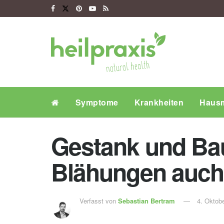
Symptome
Krankheiten
Hausm
Gestank und B
Blähungen auch
Verfasst von
Sebastian Bertram
4. Oktob