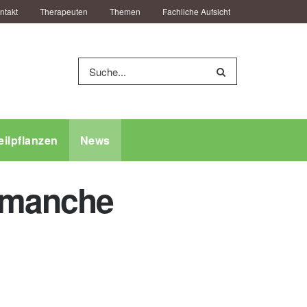
ntakt
Therapeuten
Themen
Fachliche Aufsicht
eilpflanzen
News
 manche