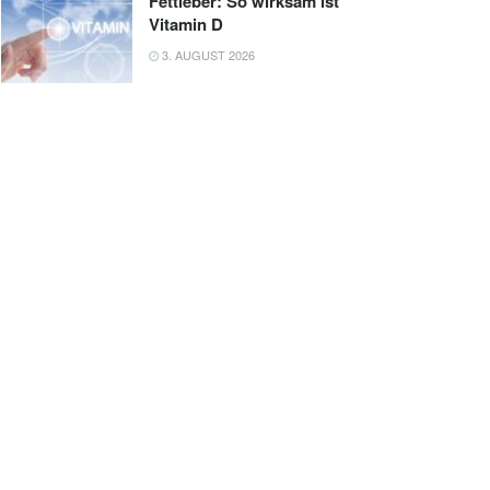
Fettleber: So wirksam ist
Vitamin D
3. AUGUST 2026