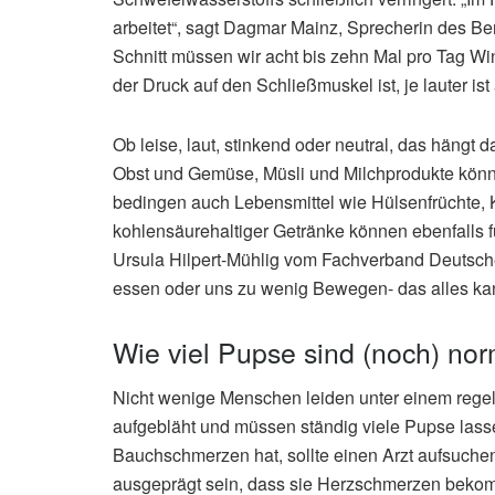
arbeitet“, sagt Dagmar Mainz, Sprecherin des B
Schnitt müssen wir acht bis zehn Mal pro Tag Wi
der Druck auf den Schließmuskel ist, je lauter is
Ob leise, laut, stinkend oder neutral, das häng
Obst und Gemüse, Müsli und Milchprodukte könn
bedingen auch Lebensmittel wie Hülsenfrüchte, 
kohlensäurehaltiger Getränke können ebenfalls f
Ursula Hilpert-Mühlig vom Fachverband Deutscher
essen oder uns zu wenig Bewegen- das alles kan
Wie viel Pupse sind (noch) no
Nicht wenige Menschen leiden unter einem regel
aufgebläht und müssen ständig viele Pupse lass
Bauchschmerzen hat, sollte einen Arzt aufsuche
ausgeprägt sein, dass sie Herzschmerzen beko