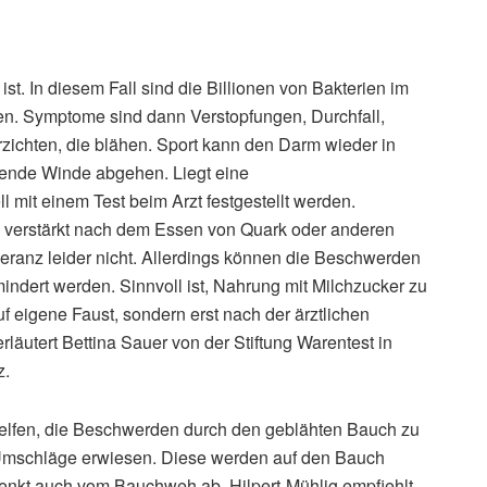
ist. In diesem Fall sind die Billionen von Bakterien im
en. Symptome sind dann Verstopfungen, Durchfall,
rzichten, die blähen. Sport kann den Darm wieder in
zende Winde abgehen. Liegt eine
l mit einem Test beim Arzt festgestellt werden.
 verstärkt nach dem Essen von Quark oder anderen
toleranz leider nicht. Allerdings können die Beschwerden
indert werden. Sinnvoll ist, Nahrung mit Milchzucker zu
 eigene Faust, sondern erst nach der ärztlichen
rläutert Bettina Sauer von der Stiftung Warentest in
z.
elfen, die Beschwerden durch den geblähten Bauch zu
e-Umschläge erwiesen. Diese werden auf den Bauch
lenkt auch vom Bauchweh ab. Hilpert-Mühlig empfiehlt