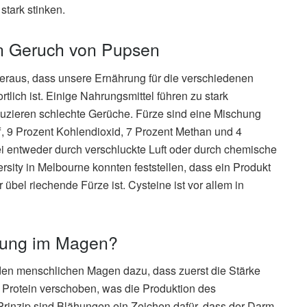
tark stinken.
en Geruch von Pupsen
heraus, dass unsere Ernährung für die verschiedenen
lich ist. Einige Nahrungsmittel führen zu stark
duzieren schlechte Gerüche. Fürze sind eine Mischung
f, 9 Prozent Kohlendioxid, 7 Prozent Methan und 4
ei entweder durch verschluckte Luft oder durch chemische
ity in Melbourne konnten feststellen, dass ein Produkt
übel riechende Fürze ist. Cysteine ist vor allem in
hrung im Magen?
den menschlichen Magen dazu, dass zuerst die Stärke
 Protein verschoben, was die Produktion des
 Prinzip sind Blähungen ein Zeichen dafür, dass der Darm