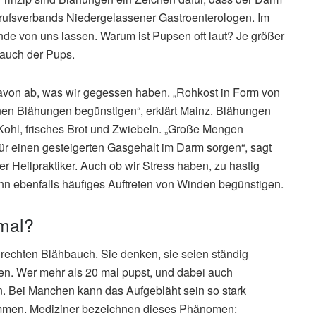
erufsverbands Niedergelassener Gastroenterologen. Im
nde von uns lassen. Warum ist Pupsen oft laut? Je größer
t auch der Pups.
t davon ab, was wir gegessen haben. „Rohkost in Form von
en Blähungen begünstigen“, erklärt Mainz. Blähungen
Kohl, frisches Brot und Zwiebeln. „Große Mengen
ür einen gesteigerten Gasgehalt im Darm sorgen“, sagt
 Heilpraktiker. Auch ob wir Stress haben, zu hastig
n ebenfalls häufiges Auftreten von Winden begünstigen.
rmal?
rechten Blähbauch. Sie denken, sie seien ständig
en. Wer mehr als 20 mal pupst, und dabei auch
n. Bei Manchen kann das Aufgebläht sein so stark
mmen. Mediziner bezeichnen dieses Phänomen: