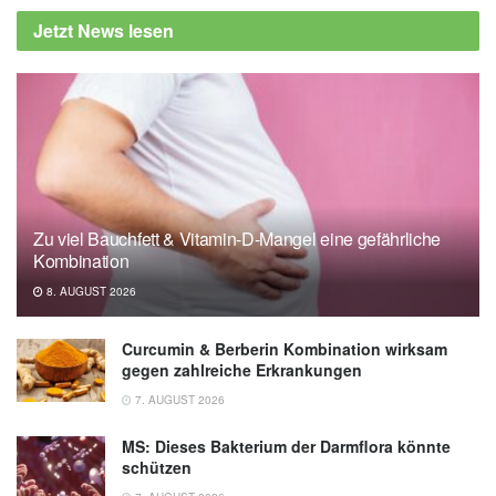
(DGN): Moderater Alkoholkonsum war mit
Jetzt News lesen
besseren kognitiven Funktionen assoziiert,
(Abruf: 28.07.2020),
Deutsche Gesellschaft
für Neurologie e.V. (DGN)
Zhang R, Shen L, Miles T et al.: Association
of Low to Moderate Alcohol Drinking With
Cognitive Functions From Middle to Older
Age Among US Adults; in: JAMA Network
Zu viel Bauchfett & Vitamin-D-Mangel eine gefährliche
Open, (veröffentlicht: 29.06.2020),
JAMA
Kombination
Network Open
8. AUGUST 2026
Curcumin & Berberin Kombination wirksam
gegen zahlreiche Erkrankungen
7. AUGUST 2026
MS: Dieses Bakterium der Darmflora könnte
schützen