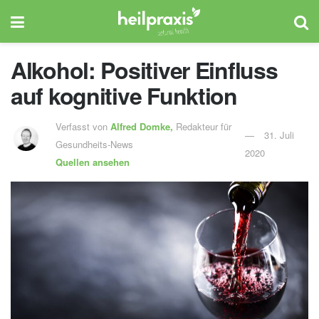
Alkohol: Positiver Einfluss
auf kognitive Funktion
Verfasst von
Alfred Domke,
Redakteur für
31. Juli
Gesundheits-News
2020
Quellen ansehen