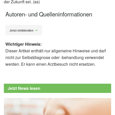
der Zukunft sei. (as)
Autoren- und Quelleninformationen
Jetzt einblenden
Wichtiger Hinweis:
Dieser Artikel enthält nur allgemeine Hinweise und darf
nicht zur Selbstdiagnose oder -behandlung verwendet
werden. Er kann einen Arztbesuch nicht ersetzen.
Alexander Stindt
Martin P. Than , John W. Pickering , Yader
Sandoval , Anoop S.V. Shah , Athanasios
Jetzt News lesen
Tsanas et al.: Machine Learning to Predict
the Likelihood of Acute Myocardial Infarction,
in Circulation (Abfrage: 11.09.2019),
Circulation