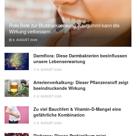
Rote Bete zur Blutdrucksenkung: Kaugummi kann die
Wirkung verbessern
8. AUGUST 2026
Darmflora: Diese Darmbakterien beeinflussen
unsere Lebenserwartung
8. AUGUST 2026
Arterienverkalkung: Dieser Pflanzenstoff zeigt
beeindruckende Wirkung
8. AUGUST 2026
Zu viel Bauchfett & Vitamin-D-Mangel eine
gefährliche Kombination
8. AUGUST 2026
Diabetes: Dieses Probiotikum zeigt