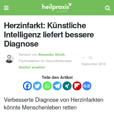
Herzinfarkt: Künstliche
Intelligenz liefert bessere
Diagnose
Verfasst von
Alexander Stindt,
13.
Fachredakteur für Gesundheitsnews
September 2019
Quellen ansehen
Teile den Artikel
Verbesserte Diagnose von Herzinfarkten
könnte Menschenleben retten