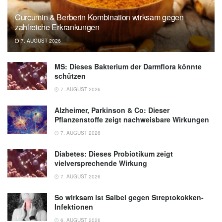
benefit from physical distancing to prevent
Curcumin & Berberin Kombination wirksam gegen
disease, University of Texas at San Antonio
zahlreiche Erkrankungen
(Veröffentlicht 07.05.2020),
University of
7. AUGUST 2026
Texas at San Antonio
MS: Dieses Bakterium der Darmflora könnte
schützen
7. AUGUST 2026
Alzheimer, Parkinson & Co: Dieser
Pflanzenstoffe zeigt nachweisbare Wirkungen
7. AUGUST 2026
Diabetes: Dieses Probiotikum zeigt
vielversprechende Wirkung
7. AUGUST 2026
So wirksam ist Salbei gegen Streptokokken-
Infektionen
6. AUGUST 2026