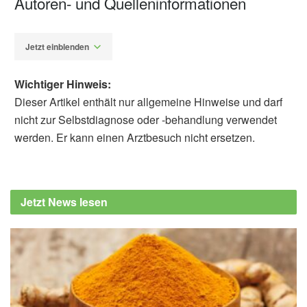
Autoren- und Quelleninformationen
Jetzt einblenden
Wichtiger Hinweis:
Dieser Artikel enthält nur allgemeine Hinweise und darf
nicht zur Selbstdiagnose oder -behandlung verwendet
werden. Er kann einen Arztbesuch nicht ersetzen.
Alexander Stindt
Eva C. Wikberg, Diana Christie, Pascale
Sicotte, Nelson Ting: Interactions between
Jetzt News lesen
social groups of colobus monkeys (Colobus
vellerosus) explain similarities in their gut
microbiomes, in Animal Behaviour
(Veröffentlicht Volume 163, Mai 2020, Pages
17-31),
Animal Behaviour
Research shows even animals in the wild