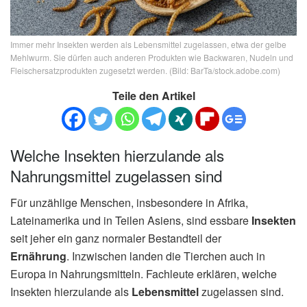
Immer mehr Insekten werden als Lebensmittel zugelassen, etwa der gelbe
Mehlwurm. Sie dürfen auch anderen Produkten wie Backwaren, Nudeln und
Fleischersatzprodukten zugesetzt werden. (Bild: BarTa/stock.adobe.com)
Teile den Artikel
Welche Insekten hierzulande als
Nahrungsmittel zugelassen sind
Für unzählige Menschen, insbesondere in Afrika,
Lateinamerika und in Teilen Asiens, sind essbare
Insekten
seit jeher ein ganz normaler Bestandteil der
Ernährung
. Inzwischen landen die Tierchen auch in
Europa in Nahrungsmitteln. Fachleute erklären, welche
Insekten hierzulande als
Lebensmittel
zugelassen sind.