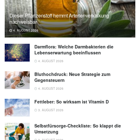
Lebensmittel - diese sind zugelassen, (Abruf:
28.02.2023),
Verbraucherzentrale
Dieser Pflanzenstoff hemmt Arterienverkalkung
nachweisbar
4. AUGUST 2026
Darmflora: Welche Darmbakterien die
Lebenserwartung beeinflussen
4. AUGUST 2026
Bluthochdruck: Neue Strategie zum
Gegensteuern
4. AUGUST 2026
Fettleber: So wirksam ist Vitamin D
3. AUGUST 2026
Selbstfürsorge-Checkliste: So klappt die
Umsetzung