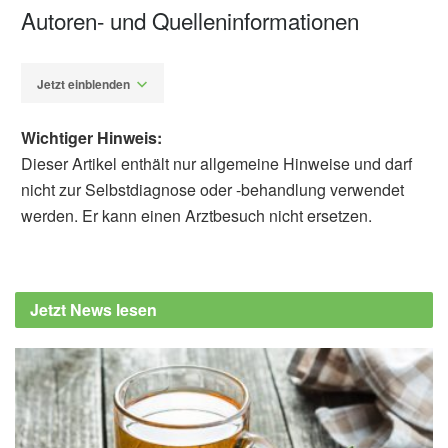
Autoren- und Quelleninformationen
Jetzt einblenden
Wichtiger Hinweis:
Dieser Artikel enthält nur allgemeine Hinweise und darf
nicht zur Selbstdiagnose oder -behandlung verwendet
werden. Er kann einen Arztbesuch nicht ersetzen.
Alfred Domke
Verbraucherzentrale Südtirol: Welche
Insekten sind bislang als Lebensmittel
Jetzt News lesen
zugelassen?, (Abruf: 28.02.2023),
Verbraucherzentrale Südtirol
Bundeszentrum für Ernährung: Essbare
Insekten, (Abruf: 28.02.2023)
Verbraucherzentrale: Insekten als