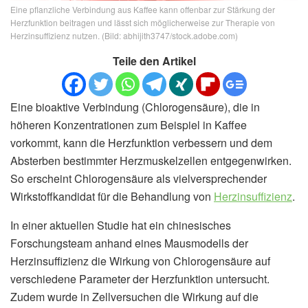
Eine pflanzliche Verbindung aus Kaffee kann offenbar zur Stärkung der
Herzfunktion beitragen und lässt sich möglicherweise zur Therapie von
Herzinsuffizienz nutzen. (Bild: abhijith3747/stock.adobe.com)
Teile den Artikel
Eine bioaktive Verbindung (Chlorogensäure), die in
höheren Konzentrationen zum Beispiel in Kaffee
vorkommt, kann die Herzfunktion verbessern und dem
Absterben bestimmter Herzmuskelzellen entgegenwirken.
So erscheint Chlorogensäure als vielversprechender
Wirkstoffkandidat für die Behandlung von
Herzinsuffizienz
.
In einer aktuellen Studie hat ein chinesisches
Forschungsteam anhand eines Mausmodells der
Herzinsuffizienz die Wirkung von Chlorogensäure auf
verschiedene Parameter der Herzfunktion untersucht.
Zudem wurde in Zellversuchen die Wirkung auf die