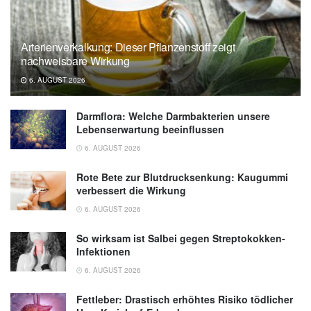
MSD Manuals: Herzinsuffizienz (HF) (Stand
26.03.2024),
msdmanuals.com
Arterienverkalkung: Dieser Pflanzenstoff zeigt
nachweisbare Wirkung
6. AUGUST 2026
Darmflora: Welche Darmbakterien unsere
Lebenserwartung beeinflussen
6. AUGUST 2026
Rote Bete zur Blutdrucksenkung: Kaugummi
verbessert die Wirkung
6. AUGUST 2026
So wirksam ist Salbei gegen Streptokokken-
Infektionen
6. AUGUST 2026
Fettleber: Drastisch erhöhtes Risiko tödlicher