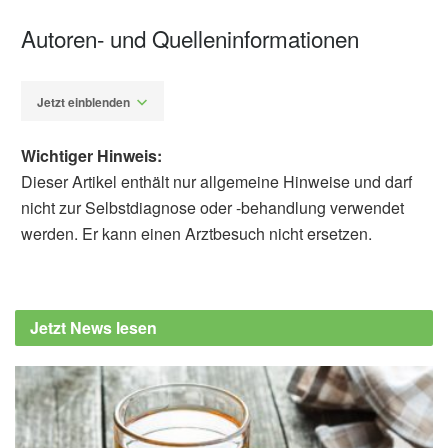
Autoren- und Quelleninformationen
Jetzt einblenden
Wichtiger Hinweis:
Dieser Artikel enthält nur allgemeine Hinweise und darf
nicht zur Selbstdiagnose oder -behandlung verwendet
werden. Er kann einen Arztbesuch nicht ersetzen.
Fabian Peters
Kai Huang, Fanghe Li, Jiayang Tang, Haiyin
Pu, Vasily Sukhorukov, Alexander N.
Jetzt News lesen
Orekhov, Shuzhen Guo: Chlorogenic acid
ameliorates heart failure by attenuating
cardiomyocyte ferroptosis; in: Journal of
Traditional Chinese Medical Sciences
(veröffentlicht 22.03.2024),
sciencedirect.com