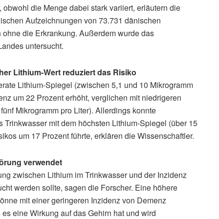
 obwohl die Menge dabei stark variiert, erläutern die
inischen Aufzeichnungen von 73.731 dänischen
 ohne die Erkrankung. Außerdem wurde das
Landes untersucht.
her Lithium-Wert reduziert das Risiko
erate Lithium-Spiegel (zwischen 5,1 und 10 Mikrogramm
enz um 22 Prozent erhöht, verglichen mit niedrigeren
fünf Mikrogramm pro Liter). Allerdings konnte
ss Trinkwasser mit dem höchsten Lithium-Spiegel (über 15
ikos um 17 Prozent führte, erklären die Wissenschaftler.
törung verwendet
ung zwischen Lithium im Trinkwasser und der Inzidenz
cht werden sollte, sagen die Forscher. Eine höhere
 könne mit einer geringeren Inzidenz von Demenz
ss es eine Wirkung auf das Gehirn hat und wird