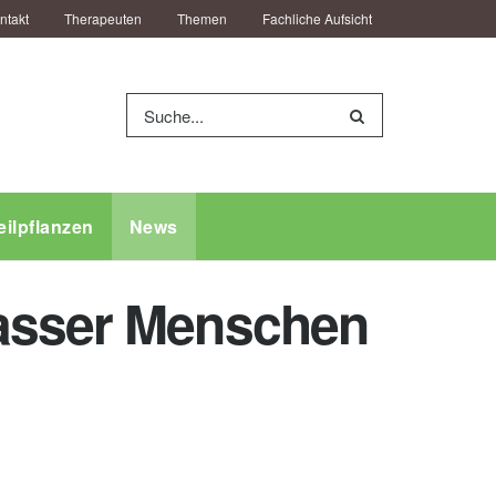
ntakt
Therapeuten
Themen
Fachliche Aufsicht
eilpflanzen
News
wasser Menschen