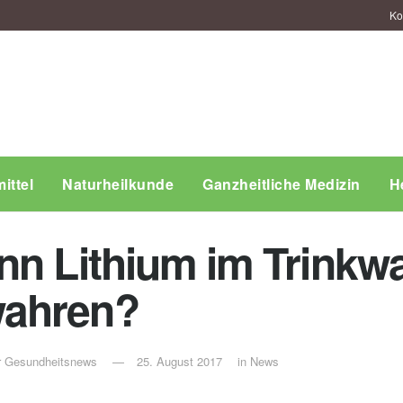
Ko
ittel
Naturheilkunde
Ganzheitliche Medizin
H
nn Lithium im Trink
wahren?
ür Gesundheitsnews
25. August 2017
in
News