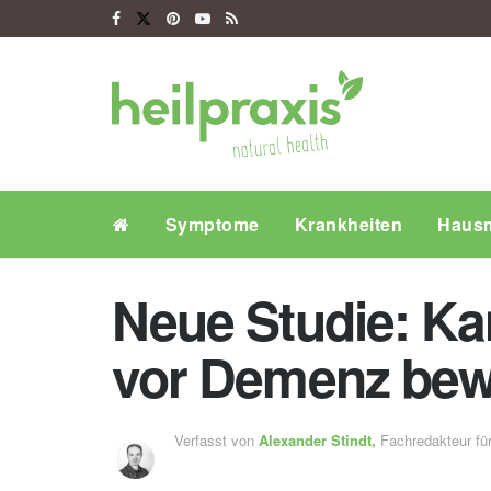
Symptome
Krankheiten
Hausm
Neue Studie: Ka
vor Demenz be
Verfasst von
Alexander Stindt,
Fachredakteur f