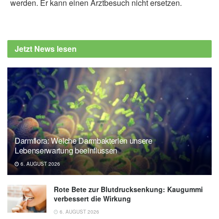
werden. Er kann einen Arztbesuch nicht ersetzen.
Diplom-Redakteur (FH) Volker Blasek
Öko-Test: Kokosöl und Kokosmilch: So
gesund sind Kokosnuss-Produkte wirklich
Jetzt News lesen
(veröffentlicht: 30.01.2020),
oekotest.de
Bundesinstitut für Risikobewertung: Fragen
und Antworten zu Mineralölbestandteilen in
Lebensmitteln (Stand: 12. Dezember 2017),
bfr.bund.de
Darmflora: Welche Darmbakterien unsere
Lebenserwartung beeinflussen
6. AUGUST 2026
Rote Bete zur Blutdrucksenkung: Kaugummi
verbessert die Wirkung
6. AUGUST 2026