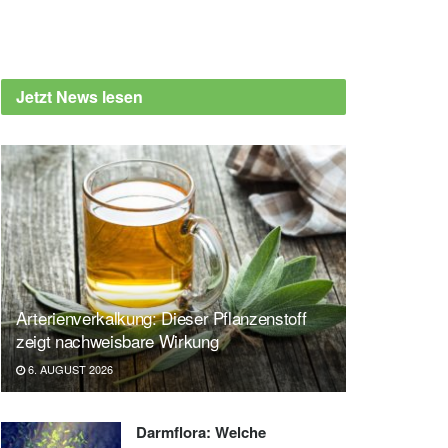
Jetzt News lesen
Arterienverkalkung: Dieser Pflanzenstoff
zeigt nachweisbare Wirkung
6. AUGUST 2026
Darmflora: Welche