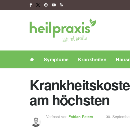
Symptome
Krankheiten
Hausm
Krankheitskoste
am höchsten
Verfasst von
Fabian Peters
30. Septembe