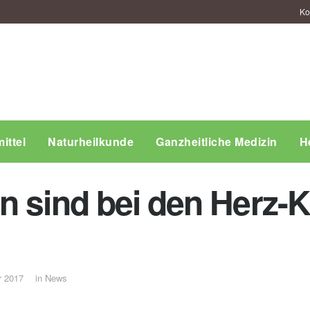
Ko
ittel
Naturheilkunde
Ganzheitliche Medizin
H
n sind bei den Herz-K
r 2017
in
News