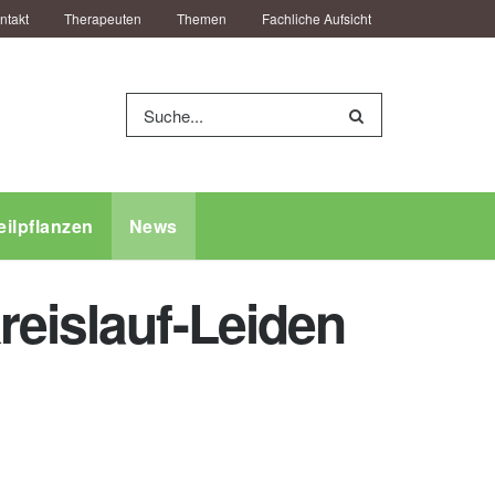
ntakt
Therapeuten
Themen
Fachliche Aufsicht
eilpflanzen
News
reislauf-Leiden