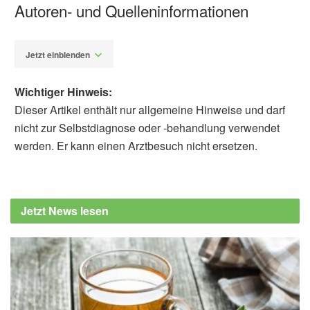
Autoren- und Quelleninformationen
Jetzt einblenden
Wichtiger Hinweis:
Dieser Artikel enthält nur allgemeine Hinweise und darf
nicht zur Selbstdiagnose oder -behandlung verwendet
werden. Er kann einen Arztbesuch nicht ersetzen.
Fabian Peters
Shuang Qi, Hui Yang, Tian Fang, Tingwei
Zhang, Bo Jiang, Sehrish Manan, Chaofeng
Jetzt News lesen
Zhang, Peng Wang, Caoxing Huang,
Wenjuan Wu, Yongcan Jin: Antioxidative
Lignin Materials Attenuate Type 2 Diabetes
Mellitus (T2DM) Progression by Preserving
Glutathione via Insulin Receptor Substrate
1/Phosphoinositide 3-Kinase/Protein Kinase