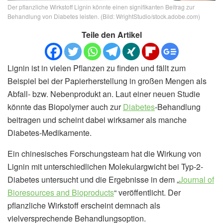
Der pflanzliche Wirkstoff Lignin könnte einen signifikanten Beitrag zur
Behandlung von Diabetes leisten. (Bild: WrightStudio/stock.adobe.com)
Teile den Artikel
Lignin ist in vielen Pflanzen zu finden und fällt zum
Beispiel bei der Papierherstellung in großen Mengen als
Abfall- bzw. Nebenprodukt an. Laut einer neuen Studie
könnte das Biopolymer auch zur
Diabetes
-Behandlung
beitragen und scheint dabei wirksamer als manche
Diabetes-Medikamente.
Ein chinesisches Forschungsteam hat die Wirkung von
Lignin mit unterschiedlichen Molekulargwicht bei Typ-2-
Diabetes untersucht und die Ergebnisse in dem „
Journal of
Bioresources and Bioproducts
“ veröffentlicht. Der
pflanzliche Wirkstoff erscheint demnach als
vielversprechende Behandlungsoption.