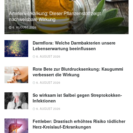
B (IRS1/PI3K/AKT) Axis; in: Journal of
Bioresources and Bioproducts (veröffentlicht
Arterienverkalkung: Dieser Pflanzenstoff zeigt
08.10.2025),
sciencedirect.com
nachweisbare Wirkung
6. AUGUST 2026
Journal of Bioresources and Bioproducts:
“Lightest” lignin fraction tames type 2
Darmflora: Welche Darmbakterien unsere
diabetes in rats (veröffentlicht 09.10.2025),
Lebenserwartung beeinflussen
eurekalert.org
6. AUGUST 2026
Rote Bete zur Blutdrucksenkung: Kaugummi
verbessert die Wirkung
6. AUGUST 2026
So wirksam ist Salbei gegen Streptokokken-
Infektionen
6. AUGUST 2026
Fettleber: Drastisch erhöhtes Risiko tödlicher
Herz-Kreislauf-Erkrankungen