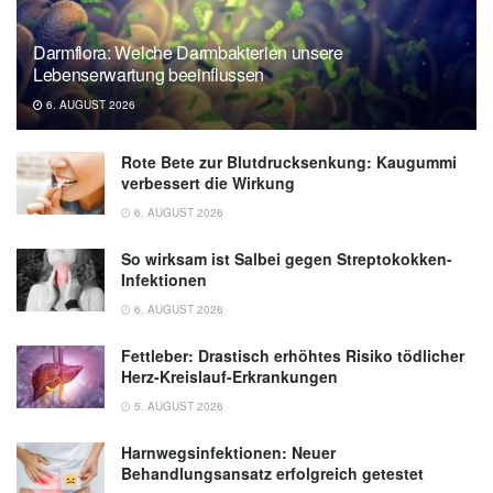
Darmflora: Welche Darmbakterien unsere
Lebenserwartung beeinflussen
6. AUGUST 2026
Rote Bete zur Blutdrucksenkung: Kaugummi
verbessert die Wirkung
6. AUGUST 2026
So wirksam ist Salbei gegen Streptokokken-
Infektionen
6. AUGUST 2026
Fettleber: Drastisch erhöhtes Risiko tödlicher
Herz-Kreislauf-Erkrankungen
5. AUGUST 2026
Harnwegsinfektionen: Neuer
Behandlungsansatz erfolgreich getestet