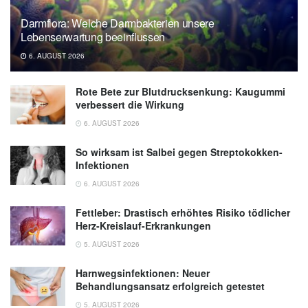
Darmflora: Welche Darmbakterien unsere
Lebenserwartung beeinflussen
6. AUGUST 2026
Rote Bete zur Blutdrucksenkung: Kaugummi
verbessert die Wirkung
6. AUGUST 2026
So wirksam ist Salbei gegen Streptokokken-
Infektionen
6. AUGUST 2026
Fettleber: Drastisch erhöhtes Risiko tödlicher
Herz-Kreislauf-Erkrankungen
5. AUGUST 2026
Harnwegsinfektionen: Neuer
Behandlungsansatz erfolgreich getestet
5. AUGUST 2026