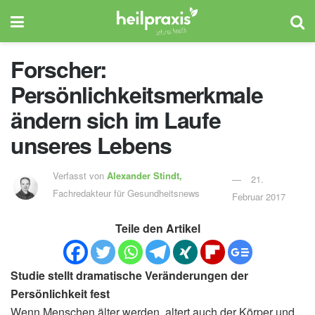
Forscher:
Persönlichkeitsmerkmale
ändern sich im Laufe
unseres Lebens
Verfasst von
Alexander Stindt,
21.
Fachredakteur für Gesundheitsnews
Februar 2017
Teile den Artikel
Studie stellt dramatische Veränderungen der
Persönlichkeit fest
Wenn Menschen älter werden, altert auch der Körper und