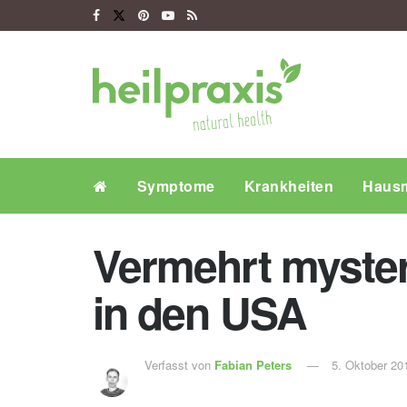
Symptome
Krankheiten
Hausm
Vermehrt myster
in den USA
Verfasst von
Fabian Peters
5. Oktober 20