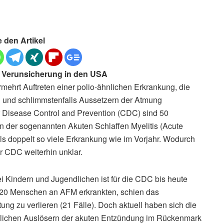
e den Artikel
ür Verunsicherung in den USA
ehrt Auftreten einer polio-ähnlichen Erkrankung, die
 und schlimmstenfalls Aussetzern der Atmung
 Disease Control and Prevention (CDC) sind 50
 der sogenannten Akuten Schlaffen Myelitis (Acute
als doppelt so viele Erkrankung wie im Vorjahr. Wodurch
er CDC weiterhin unklar.
 Kindern und Jugendlichen ist für die CDC bis heute
120 Menschen an AFM erkrankten, schien das
ng zu verlieren (21 Fälle). Doch aktuell haben sich die
glichen Auslösern der akuten Entzündung im Rückenmark