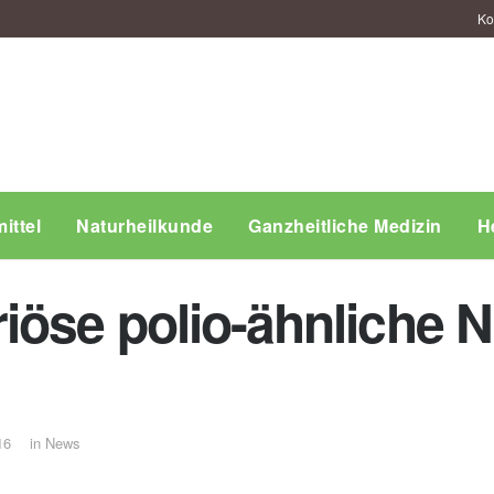
Ko
ittel
Naturheilkunde
Ganzheitliche Medizin
H
iöse polio-ähnliche
16
in
News