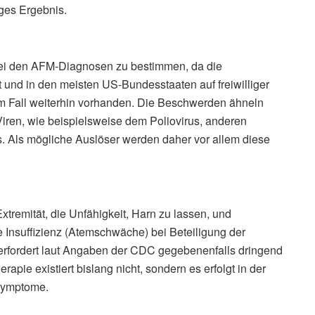
iges Ergebnis.
 bei den AFM-Diagnosen zu bestimmen, da die
t und in den meisten US-Bundesstaaten auf freiwilliger
dem Fall weiterhin vorhanden. Die Beschwerden ähneln
iren, wie beispielsweise dem Poliovirus, anderen
s. Als mögliche Auslöser werden daher vor allem diese
remität, die Unfähigkeit, Harn zu lassen, und
e Insuffizienz (Atemschwäche) bei Beteiligung der
rfordert laut Angaben der CDC gegebenenfalls dringend
apie existiert bislang nicht, sondern es erfolgt in der
Symptome.