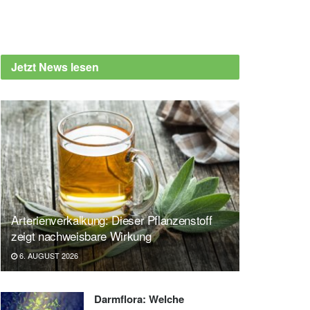
Jetzt News lesen
Arterienverkalkung: Dieser Pflanzenstoff
zeigt nachweisbare Wirkung
6. AUGUST 2026
Darmflora: Welche