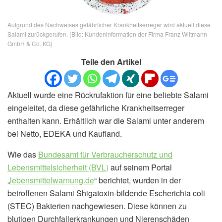
Aufgrund des Nachweises gefährlicher Krankheitserreger wird aktuell diese
Salami zurückgerufen. (Bild: Kundeninformation der Firma Franz Wiltmann
GmbH & Co. KG)
Teile den Artikel
Aktuell wurde eine Rückrufaktion für eine beliebte Salami
eingeleitet, da diese gefährliche Krankheitserreger
enthalten kann. Erhältlich war die Salami unter anderem
bei Netto, EDEKA und Kaufland.
Wie das
Bundesamt für Verbraucherschutz und
Lebensmittelsicherheit (BVL)
auf seinem Portal
„
lebensmittelwarnung.de
“ berichtet, wurden in der
betroffenen Salami Shigatoxin-bildende Escherichia coli
(STEC) Bakterien nachgewiesen. Diese können zu
blutigen Durchfallerkrankungen und Nierenschäden