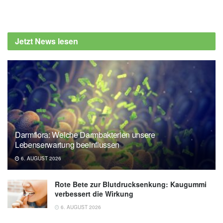
Fabian Peters
Bundesamt für Verbraucherschutz und
Lebensmittelsicherheit (BVL): Produktrückruf
Jetzt News lesen
Rinder Salami, 70 Gramm (veröffentlich
01.08.2025)
Darmflora: Welche Darmbakterien unsere
Lebenserwartung beeinflussen
6. AUGUST 2026
Rote Bete zur Blutdrucksenkung: Kaugummi
verbessert die Wirkung
6. AUGUST 2026