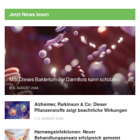
Healthy for You?, (Abruf: 14.07.2024),
Jetzt News lesen
health.clevelandclinic.org
MS: Dieses Bakterium der Darmflora kann schützen
5. AUGUST 2026
Alzheimer, Parkinson & Co: Dieser
Pflanzenstoffe zeigt beachtliche Wirkungen
5. AUGUST 2026
Harnwegsinfektionen: Neuer
Behandlungsansatz erfolgreich getestet