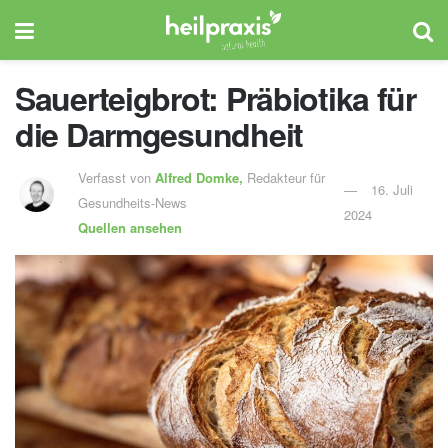
Sauerteigbrot: Präbiotika für
die Darmgesundheit
Verfasst von
Alfred Domke,
Redakteur für
16. Juli
Gesundheits-News
2024
Quellen ansehen