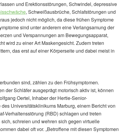
assen und Erektionsstörungen, Schwindel, depressive
nisschwäche
, Schweißausbrüche, Schlafstörungen und
daraus jedoch nicht möglich, da diese frühen Symptome
 Symptome sind unter anderem eine Verlangsamung der
erzen und Verspannungen am Bewegungsapparat,
cht wird zu einer Art Maskengesicht. Zudem treten
tern, das erst auf einer Körperseite und dabei meist in
 verbunden sind, zählen zu den Frühsymptomen.
 der Schläfer ausgeprägt motorisch aktiv ist, können
olfgang Oertel, Inhaber der Hertie-Senior-
e des Universitätsklinikums Marburg, einem Bericht von
laf-Verhaltensstörung (RBD) schlagen und treten
ich, schreien und wehren sich gegen virtuelle
kommen dabei oft vor. „Betroffene mit diesen Symptomen