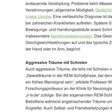
andauernde Verstopfung, Probleme beim Wasserl
Verstimmungen, allgemeine Müdigkeit,
Gedächt
innere Unruhe
. Eine verlässliche Diagnose ist 
bei zahlreichen Krankheiten auftreten. Spätere
Bewegungs- und Handlungsabläufe sowie Schm
insbesondere
Nackenverspannungen
. Das Gesi
Gleichgewichtsstörungen auf und das typische Zit
der Hand oder im Arm, beginnt.
Aggressive Träume mit Schreien
Auch aggressive Träume, die teils mit Schreien
„Gewaltträume in der REM-Schlafphase, bei denen
ein frühes Warnsignal sein“, erklärte Professor W
Forschungsprofessur an der Klinik für Neurologi
„n-tv.de“ zufolge. Bei der sogenannten REM-Sch
Betroffene während angstmachender Träume um s
Angreifer. Auch Selbst- und Fremdverletzungen 