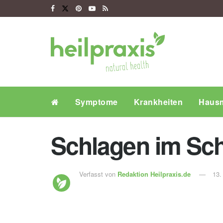
Symptome
Krankheiten
Hausm
Schlagen im Sch
Verfasst von
Redaktion Heilpraxis.de
13.