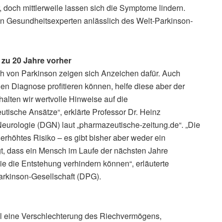
ar, doch mittlerweile lassen sich die Symptome lindern.
ben Gesundheitsexperten anlässlich des Welt-Parkinson-
 zu 20 Jahre vorher
h von Parkinson zeigen sich Anzeichen dafür. Auch
hen Diagnose profitieren können, helfe diese aber der
alten wir wertvolle Hinweise auf die
tische Ansätze“, erklärte Professor Dr. Heinz
eurologie (DGN) laut „pharmazeutische-zeitung.de“. „Die
erhöhtes Risiko – es gibt bisher aber weder ein
igt, dass ein Mensch im Laufe der nächsten Jahre
e die Entstehung verhindern können“, erläuterte
arkinson-Gesellschaft (DPG).
el eine Verschlechterung des Riechvermögens,