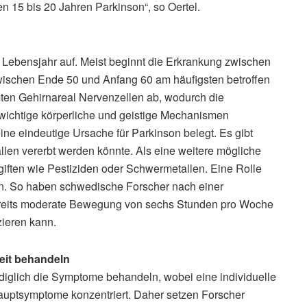
en 15 bis 20 Jahren Parkinson“, so Oertel.
0. Lebensjahr auf. Meist beginnt die Erkrankung zwischen
ischen Ende 50 und Anfang 60 am häufigsten betroffen
mten Gehirnareal Nervenzellen ab, wodurch die
 wichtige körperliche und geistige Mechanismen
keine eindeutige Ursache für Parkinson belegt. Es gibt
llen vererbt werden könnte. Als eine weitere mögliche
giften wie Pestiziden oder Schwermetallen. Eine Rolle
n. So haben schwedische Forscher nach einer
bereits moderate Bewegung von sechs Stunden pro Woche
zieren kann.
eit behandeln
diglich die Symptome behandeln, wobei eine individuelle
 Hauptsymptome konzentriert. Daher setzen Forscher