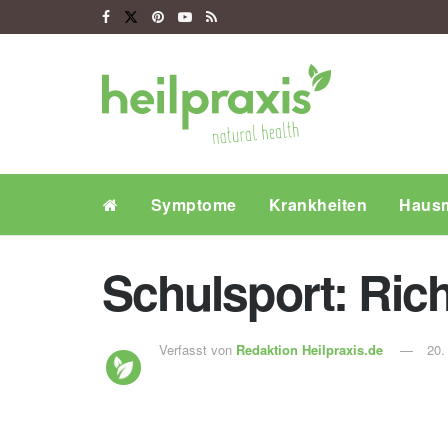
Symptome
Krankheiten
Hausm
Schulsport: Rich
Verfasst von
Redaktion Heilpraxis.de
20.