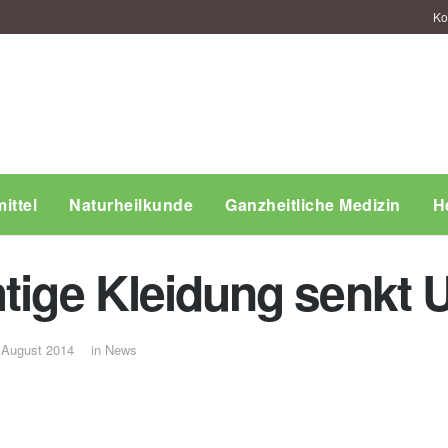
Ko
ittel
Naturheilkunde
Ganzheitliche Medizin
H
tige Kleidung senkt U
 August 2014
in
News