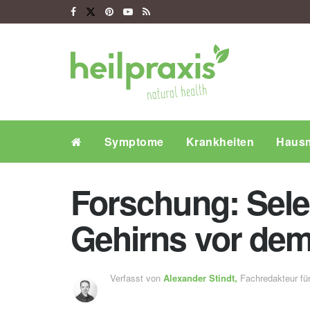
Symptome
Krankheiten
Hausm
Forschung: Sele
Gehirns vor dem
Verfasst von
Alexander Stindt,
Fachredakteur f