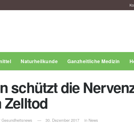
Ko
ittel
Naturheilkunde
Ganzheitliche Medizin
H
n schützt die Nervenz
 Zelltod
ür Gesundheitsnews
30. Dezember 2017
in
News