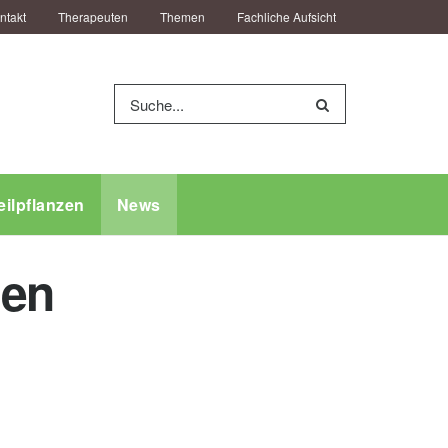
ntakt
Therapeuten
Themen
Fachliche Aufsicht
eilpflanzen
News
hen