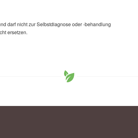
und darf nicht zur Selbstdiagnose oder -behandlung
cht ersetzen.
ood for Your Health (veröffentlicht 18.03.2024),
en, T. Fuchs, P. Ong: Effekt von Humortraining auf
ei Patienten mit koronarer Herzkrankheit und
 in: Herz Cardiovascular Diseases (veröffentlicht
Diseases
dizin fürs Herz – wie Humortraining hilft (abgefragt
g