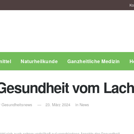
Ko
ittel
Naturheilkunde
Ganzheitliche Medizin
H
ie Gesundheit vom Lac
ür Gesundheitsnews
23. März 2024
in
News
rkt sich auch extrem vorteilhaft auf verschiedene Aspekte der Gesundheit