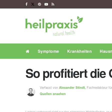
Symptome
Krankheiten
Hausm
So profitiert d
Verfasst von
Alexander Stindt,
Fachredakteur f
Quellen ansehen
Lachen verbessert nicht nur das allgemeine Wohlbefinden, es wi