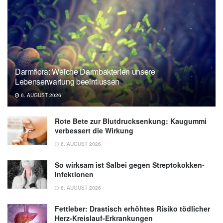
Darmflora: Welche Darmbakterien unsere
Lebenserwartung beeinflussen
6. AUGUST 2026
Rote Bete zur Blutdrucksenkung: Kaugummi
verbessert die Wirkung
6. AUGUST 2026
So wirksam ist Salbei gegen Streptokokken-
Infektionen
6. AUGUST 2026
Fettleber: Drastisch erhöhtes Risiko tödlicher
Herz-Kreislauf-Erkrankungen