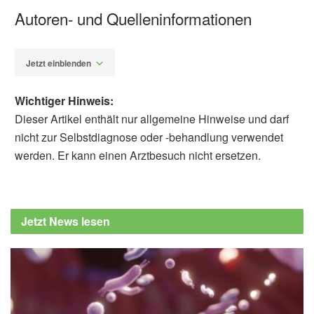
Autoren- und Quelleninformationen
Jetzt einblenden
Wichtiger Hinweis:
Dieser Artikel enthält nur allgemeine Hinweise und darf
nicht zur Selbstdiagnose oder -behandlung verwendet
werden. Er kann einen Arztbesuch nicht ersetzen.
Alfred Domke
Cleveland Clinic: Best Ways to Get Vitamin D
this Winter, (Abruf: 12.01.2025),
Jetzt News lesen
newsroom.clevelandclinic.org
Bundesinstitut für Risikobewertung:
Hochdosierte Nahrungsergänzungsmittel mit
Vitamin D können langfristig die Gesundheit
beeinträchtigen, (Abruf: 12.01.2025),