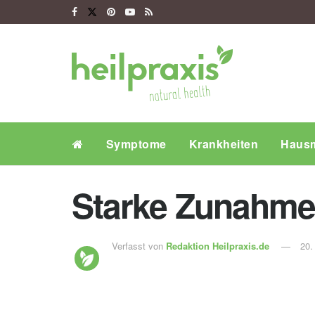
Symptome
Krankheiten
Hausm
Starke Zunahme 
Verfasst von
Redaktion Heilpraxis.de
20.