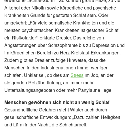
erwiesene „Schlaf-Störer“. So können große Hitze, zu viel
Alkohol oder Nikotin sowie körperliche und psychische
Krankheiten Gründe für gestörten Schlaf sein. Oder
umgekehrt: „Für viele somatische Krankheiten und die
meisten psychiatrischen Krankheiten ist gestörter Schlaf
ein Risikofaktor“, erklärte Dresler. Das reiche von
Angststörungen über Schizophrenie bis zu Depression und
im körperlichen Bereich zu Herz-Kreislauf-Erkrankungen.
Zudem gibt es Dresler zufolge Hinweise, dass die
Menschen in den Industrienationen immer weniger
schlafen. Unklar sei, ob dies am
Stress
im Job, an der
steigenden Reizüberflutung, an immer mehr
Unterhaltungsangeboten oder mehr Partylaune liege.
Menschen gewöhnen sich nicht an wenig Schlaf
Gesundheitliche Gefahren sieht Wiater auch durch
gesellschaftliche Entwicklungen: „Dazu zählen Helligkeit
und Lärm in der Nacht, die Schichtarbeit,