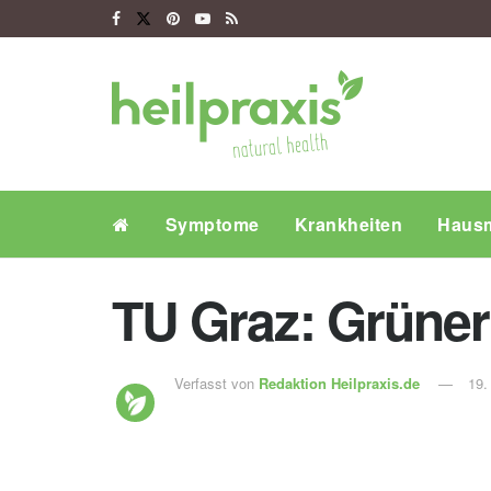
Symptome
Krankheiten
Hausm
TU Graz: Grüner 
Verfasst von
Redaktion Heilpraxis.de
19.