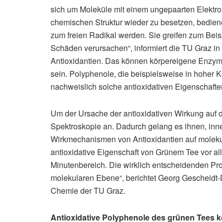
sich um Moleküle mit einem ungepaarten Elektron, 
chemischen Struktur wieder zu besetzen, bediene
zum freien Radikal werden. Sie greifen zum Beis
Schäden verursachen“, informiert die TU Graz in
Antioxidantien. Das können körpereigene Enzyme
sein. Polyphenole, die beispielsweise in hoher
nachweislich solche antioxidativen Eigenschafte
Um der Ursache der antioxidativen Wirkung auf
Spektroskopie an. Dadurch gelang es ihnen, inner
Wirkmechanismen von Antioxidantien auf moleku
antioxidative Eigenschaft von Grünem Tee vor al
Minutenbereich. Die wirklich entscheidenden Pro
molekularen Ebene“, berichtet Georg Gescheidt-D
Chemie der TU Graz.
Antioxidative Polyphenole des grünen Tees k