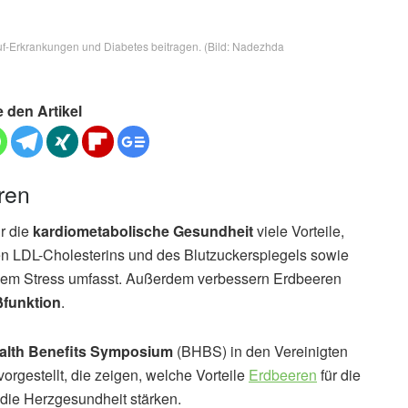
f-Erkrankungen und Diabetes beitragen. (Bild: Nadezhda
e den Artikel
ren
r die
kardiometabolische Gesundheit
viele Vorteile,
 LDL-Cholesterins und des Blutzuckerspiegels sowie
vem Stress umfasst. Außerdem verbessern Erdbeeren
ßfunktion
.
alth Benefits Symposium
(BHBS) in den Vereinigten
rgestellt, die zeigen, welche Vorteile
Erdbeeren
für die
 die Herzgesundheit stärken.