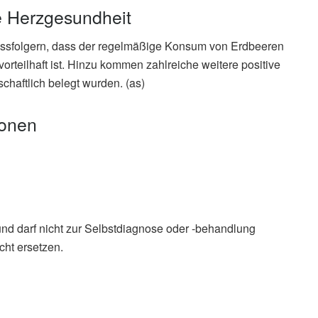
ie Herzgesundheit
lussfolgern, dass der regelmäßige Konsum von Erdbeeren
vorteilhaft ist. Hinzu kommen zahlreiche weitere positive
chaftlich belegt wurden. (as)
ionen
und darf nicht zur Selbstdiagnose oder -behandlung
cht ersetzen.
. Betts, Jefferson W. Kinney, Arnold M. Salazar, et al.:
ometabolic Risks in Adults with Obesity and Elevated
ed Controlled Crossover Trial ; in: Nutrients
s