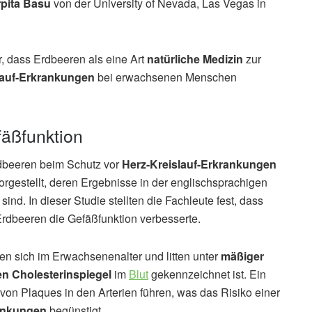
rpita Basu
von der University of Nevada, Las Vegas in
, dass Erdbeeren als eine Art
natürliche Medizin
zur
lauf-Erkrankungen
bei erwachsenen Menschen
äßfunktion
Erdbeeren beim Schutz vor
Herz-Kreislauf-Erkrankungen
gestellt, deren Ergebnisse in der englischsprachigen
t sind. In dieser Studie stellten die Fachleute fest, dass
Erdbeeren die Gefäßfunktion verbesserte.
n sich im Erwachsenenalter und litten unter
mäßiger
n Cholesterinspiegel
im
Blut
gekennzeichnet ist. Ein
on Plaques in den Arterien führen, was das Risiko einer
rankungen
begünstigt.