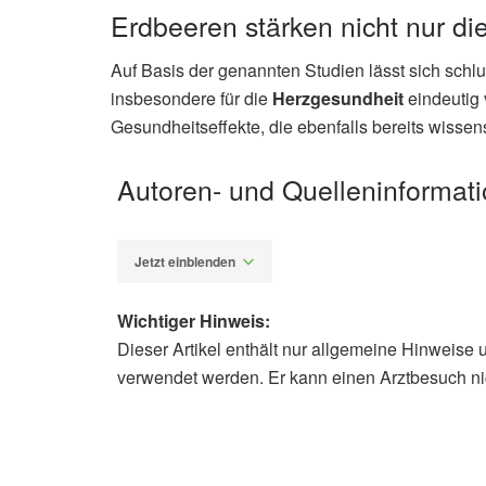
Erdbeeren stärken nicht nur d
Auf Basis der genannten Studien lässt sich sch
insbesondere für die
Herzgesundheit
eindeutig 
Gesundheitseffekte, die ebenfalls bereits wissens
Autoren- und Quelleninformat
Jetzt einblenden
Wichtiger Hinweis:
Dieser Artikel enthält nur allgemeine Hinweise 
Alexander Stindt
verwendet werden. Er kann einen Arztbesuch ni
Arpita Basu, Kenneth Izuora, Nancy M
Dietary Strawberries Improve Cardi
Serum LDL Cholesterol in a Randomiz
(veröffentlicht 23.04.2021),
Nutrient