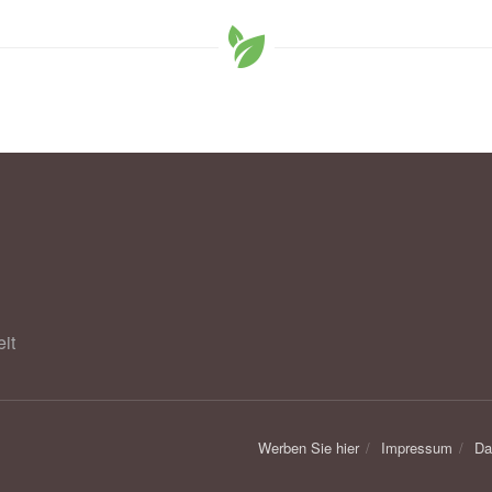
inked with heart health, cardiometabolic benefits
ve
hang, Amandeep K Sandhu, Preeti Chandra, et al.:
bolic Risk Factors, and Vascular Function: A
ts with Moderate Hypercholesterolemia; in: Journal of
,
Journal of Nutrition
it
Werben Sie hier
Impressum
Da