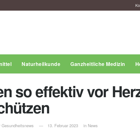
Ko
ittel
Naturheilkunde
Ganzheitliche Medizin
H
 so effektiv vor Herz
chützen
ür Gesundheitsnews
13. Februar 2023
in
News