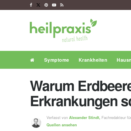
Symptome
Krankheiten
Hausm
Warum Erdbeeren
Erkrankungen s
Verfasst von
Alexander Stindt,
Fachredakteur f
Quellen ansehen