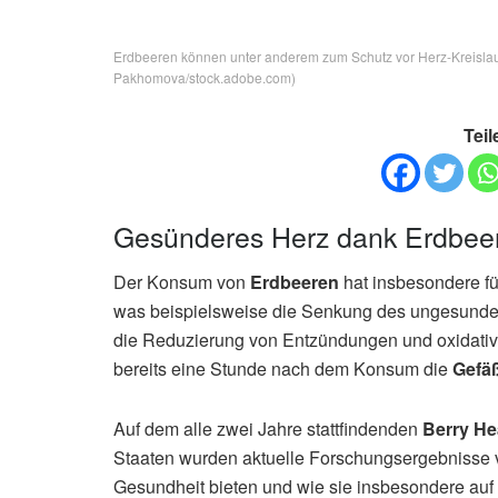
Erdbeeren können unter anderem zum Schutz vor Herz-Kreislau
Pakhomоva/stock.adobe.com)
Teil
Gesünderes Herz dank Erdbee
Der Konsum von
Erdbeeren
hat insbesondere fü
was beispielsweise die Senkung des ungesunden
die Reduzierung von Entzündungen und oxidati
bereits eine Stunde nach dem Konsum die
Gefä
Auf dem alle zwei Jahre stattfindenden
Berry He
Staaten wurden aktuelle Forschungsergebnisse vo
Gesundheit bieten und wie sie insbesondere auf