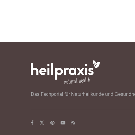
Wild Hive: Strawberry consumption l
(veröffentlicht 10.02.2023),
Wild Hi
Leailin Huang, Di Xiao, Xuhuiqun Z
Strawberry Consumption, Cardiometa
Randomized Controlled Trial in Adul
Nutrition (veröffentlicht 23.03.2021)
Das Fachportal für Naturheilkunde und Gesundhe