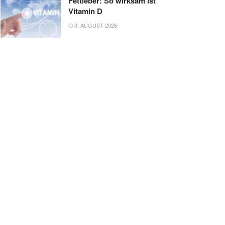
Fettleber: So wirksam ist
Vitamin D
3. AUGUST 2026