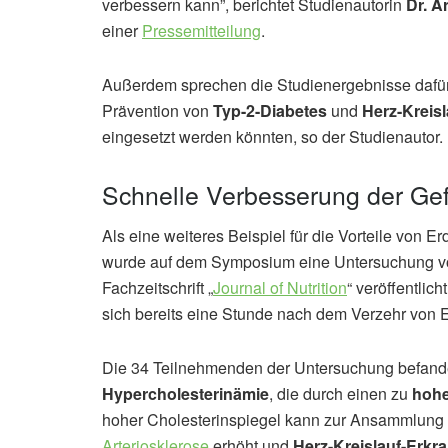
verbessern kann”, berichtet Studienautorin
Dr. A
einer
Pressemitteilung
.
Außerdem sprechen die Studienergebnisse dafür
Prävention von
Typ-2-Diabetes
und
Herz-Kreis
eingesetzt werden könnten, so der Studienautor.
Schnelle Verbesserung der Gef
Als eine weiteres Beispiel für die Vorteile von 
wurde auf dem Symposium eine Untersuchung vor
Fachzeitschrift „
Journal of Nutrition
“ veröffentlich
sich bereits eine Stunde nach dem Verzehr von 
Die 34 Teilnehmenden der Untersuchung befande
Hypercholesterinämie
, die durch einen zu
hohe
hoher Cholesterinspiegel kann zur Ansammlung v
Arteriosklerose
erhöht und
Herz-Kreislauf-Erk