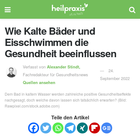
Wie Kalte Bäder und
Eisschwimmen die
Gesundheit beeinflussen
Verfasst von
Alexander Stindt,
24.
Fachredakteur für Gesundheitsnews
September 2022
Quellen ansehen
Dem Bad in kaltem Wasser werden zahlreiche positive Gesundheitseffekte
nachgesagt, doch welche davon lassen sich tatsächlich erwarten? (Bild:
Rawpixel.com/stock.adobe.com)
Teile den Artikel