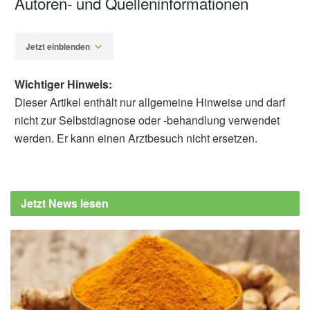
Autoren- und Quelleninformationen
Jetzt einblenden
Wichtiger Hinweis:
Dieser Artikel enthält nur allgemeine Hinweise und darf
nicht zur Selbstdiagnose oder -behandlung verwendet
werden. Er kann einen Arztbesuch nicht ersetzen.
Alexander Stindt
Didrik Esperland, Louis de Weerd, James B.
Mercer: Health effects of voluntary exposure
Jetzt News lesen
to cold water – a continuing subject of
debate; in: International Journal of
Circumpolar Health (veröffentlicht
22.09.2022),
International Journal of
Circumpolar Health
Taylor & Francis Group: An icy swim may cut