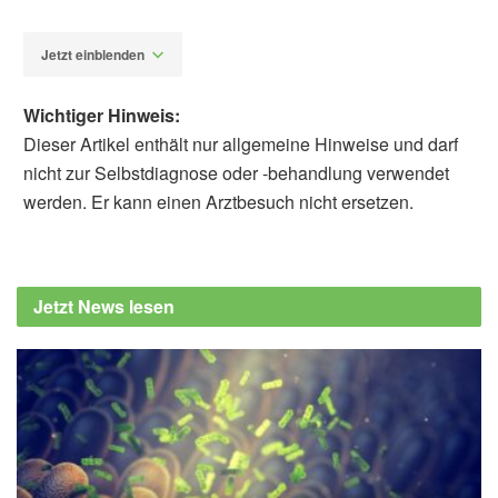
Jetzt einblenden
Wichtiger Hinweis:
Dieser Artikel enthält nur allgemeine Hinweise und darf
nicht zur Selbstdiagnose oder -behandlung verwendet
werden. Er kann einen Arztbesuch nicht ersetzen.
Diplom-Redakteur (FH) Volker Blasek
A. Gabel-Pfisterer, D. Böhringer, H. Agostini:
Dreijahresergebnisse der deutschlandweiten
Jetzt News lesen
Umfrage zu Augenverletzungen durch
Feuerwerkskörper3-year results of the
German nationwide survey on eye injuries
caused by fireworks. Der Ophthalmologe.
2019,
researchgate.net