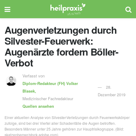
Augenverletzungen durch
Silvester-Feuerwerk:
Augenärzte fordern Böller-
Verbot
Verfasst von
Diplom-Redakteur (FH)
Volker
28.
Blasek,
Dezember 2019
Medizinischer Fachredakteur
Quellen ansehen
Einer aktuellen Analyse von Silvester-Verletzungen durch Feuerwerkskörper
zufolge, sind bei drei Viertel aller Schadenfälle die Augen betroffen.
Besonders Männer unter 25 Jahre gehören zur Hauptrisikogruppe. (Bild:
skatzenberger/stock.adobe.com)