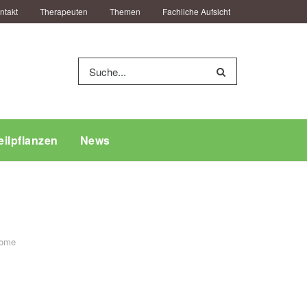
ntakt
Therapeuten
Themen
Fachliche Aufsicht
eilpflanzen
News
ome