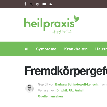
Symptome
Krankheiten
Hausm
Fremdkörpergef
Geprüft von
Barbara Schindewolf-Lensch
,
Fachä
Verfasst von
Dr. phil.
Utz Anhalt
Quellen ansehen