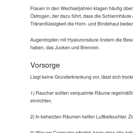
Frauen in den Wechseljahren klagen häufig über
Östrogen, der dazu führt, dass die Schleimhäut
Tränenflüssigkeit die Horn- und Bindehaut bedec
Augentropfen mit Hyaluronsäure lindern die Bes
haben, das Jucken und Brennen.
Vorsorge
Liegt keine Grunderkrankung vor, lässt sich tro
1) Raucher sollten verqualmte Räume regelmäßi
einrichten.
2) In beheizten Räumen helfen Luftbefeuchter, Z
3) Wer am Computer arbeitet, kann circa alle ze