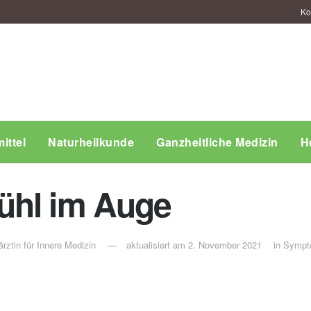
Ko
ittel
Naturheilkunde
Ganzheitliche Medizin
H
ühl im Auge
rztin für Innere Medizin
aktualisiert am 2. November 2021
in
Sympt