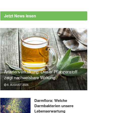
Jetzt News lesen
Arterienverkalkung: Dieser Pflanzenstoff
zeigt nachweisbare Wirkung
6. AUGUST 2026
Darmflora: Welche
Darmbakterien unsere
Lebenserwartung