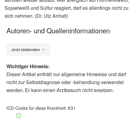
Sojaeiweiß und Sulfur reagiert, darf es allerdings nicht zu
sich nehmen. (Dr. Utz Anhalt)
Autoren- und Quelleninformationen
Jetzt einblenden
Wichtiger Hinweis:
Dieser Artikel enthält nur allgemeine Hinweise und darf
nicht zur Selbstdiagnose oder -behandlung verwendet
werden. Er kann einen Arztbesuch nicht ersetzen.
Dr. phil. Utz Anhalt
Barbara Schindewolf-
Lensch
ICD-Codes für diese Krankheit:
K31
Roland M. Schaefer, Markus Kosch:
Störungen des Säure-Basen-Haushalts:
Rationale Diagnostik und ökonomische
Therapie, Dtsch Arztebl 2005; 102(26): A-