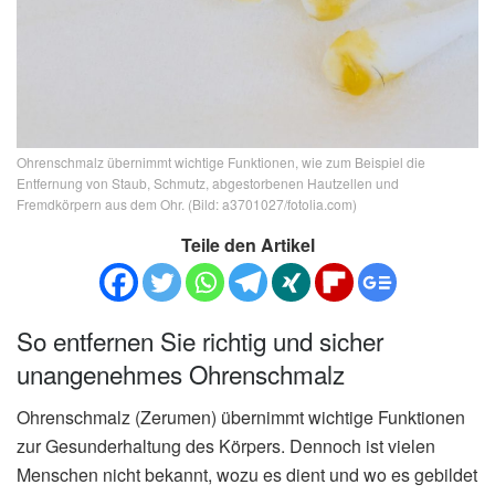
Ohrenschmalz übernimmt wichtige Funktionen, wie zum Beispiel die
Entfernung von Staub, Schmutz, abgestorbenen Hautzellen und
Fremdkörpern aus dem Ohr. (Bild: a3701027/fotolia.com)
Teile den Artikel
So entfernen Sie richtig und sicher
unangenehmes Ohrenschmalz
Ohrenschmalz (Zerumen) übernimmt wichtige Funktionen
zur Gesunderhaltung des Körpers. Dennoch ist vielen
Menschen nicht bekannt, wozu es dient und wo es gebildet