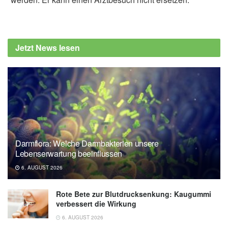
Jeanette Viñals Stein
Barbara Schindewolf-
Lensch
A. Lan Schumacher, Georg J. Ledderose,
Jetzt News lesen
Peter Hahn (Hrsg.), Karl-Joseph Paquet
(Hrsg.): Facts HNO, KVM - Der
Medizinverlag, 1. Auflage, 2010
Thomas Lenarz, Hans-Georg Boenninghaus:
HNO, Springer-Verlag, 14. Auflage 2012
Bradley W. Kesser: Gehörgangsobstruktion,
MSD Manual, (Abruf 02.09.2019),
MSD
Darmflora: Welche Darmbakterien unsere
Lebenserwartung beeinflussen
6. AUGUST 2026
Rote Bete zur Blutdrucksenkung: Kaugummi
verbessert die Wirkung
6. AUGUST 2026