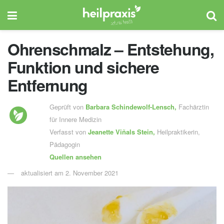
Ohrenschmalz – Entstehung,
Funktion und sichere
Entfernung
Geprüft von
Barbara Schindewolf-Lensch
,
Fachärztin
für Innere Medizin
Verfasst von
Jeanette Viñals Stein,
Heilpraktikerin,
Pädagogin
Quellen ansehen
aktualisiert am 2. November 2021