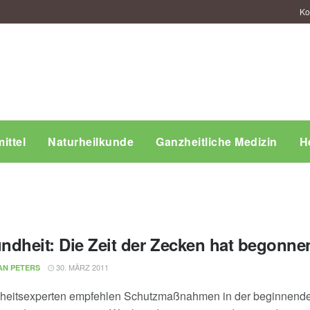
Ko
ittel
Naturheilkunde
Ganzheitliche Medizin
H
ndheit: Die Zeit der Zecken hat begonne
30. MÄRZ 2011
AN PETERS
heitsexperten empfehlen Schutzmaßnahmen in der beginnend