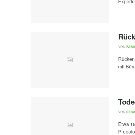
Experte
Rück
VON
FABI
Rückens
mit Bür
Tode
VON
SEBA
Etwa 18
Propofo