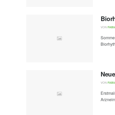
Bior
VON
FABI
Sommerz
Biorhyt
Neue
VON
FABI
Erstmal
Arzneim