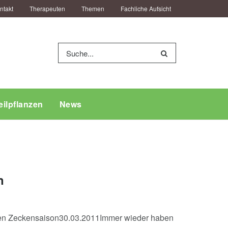
ntakt
Therapeuten
Themen
Fachliche Aufsicht
eilpflanzen
News
n
en Zeckensaison30.03.2011Immer wieder haben