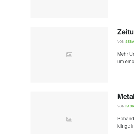
Zeit
VON
SEBA
Mehr Un
um eine 
Meta
VON
FABI
Behandl
klingt: