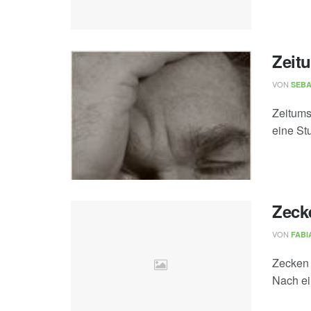
Zeit
VON
SEBA
Zeitums
eine Stu
Zeck
VON
FABI
Zecken 
Nach ein