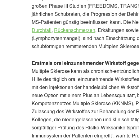
großen Phase III Studien (FREEDOMS, TRANSF
jährlichen Schubraten, die Progression der Behi
MS-Patienten günstig beeinflussen kann. Die Ne
Durchfall
,
Rückenschmerzen
, Erkältungen sowi
(Lymphozytenmangel), sind nach Einschätzung d
schubförmigen remittierenden Multiplen Sklerose 
Erstmals oral einzunehmender Wirkstoff geg
Multiple Sklerose kann als chronisch-entzündlic
Hilfe des täglich oral einzunehmende Wirkstoffes
mit den Injektionen der handelsüblichen Wirkstoffe
neue Option mit einem Plus an Lebensqualität“,
Kompetenznetzes Multiple Sklerose (KKNMS), P
Zulassung des Wirkstoffes zur Behandlung der RR
Kollegen, die niedergelassenen und klinisch tät
sorgfältiger Prüfung des Risiko-Wirksamkeitsprof
Immunsystem der Patienten eingreift“, warnte Pro