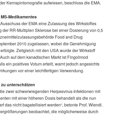
 der Kernspintomografie aufwiesen, beschloss die EMA.
s MS-Medikamentes
e Ausschuss der EMA eine Zulassung des Wirkstoffes
g der RR-Multiplen Sklerose bei einer Dosierung von 0,5
 Arzneimittelzulassungsbehörde Food and Drug
 September 2010 zugelassen, wobei die Genehmigung
folgte. Zeitgleich mit den USA wurde der Wirkstoff
t. Auch auf dem kanadischen Markt ist Fingolimod
ls ein positives Votum erteilt, warnt jedoch angesichts
wirkungen vor einer leichtfertigen Verwendung.
 zu unterschätzen
e zwei schwerwiegenden Herpesvirus-Infektionen mit
enten mit einer höheren Dosis behandelt als die nun
 das nicht bagatellisiert werden“, betonte Prof. Wiendl.
rgrößerungen beobachtet, die möglicherweise durch