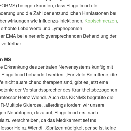
ORMS) belegen konnten, dass Fingolimod die
nderung und die Zahl der entzündlichen Hirnläsionen bei
benwirkungen wie Influenza-Infektionen,
Kopfschmerzen
,
e erhöhte Leberwerte und Lymphopenien
er EMA bei einer erfolgversprechenden Behandlung der
vertretbar.
en MS
he Erkrankung des zentralen Nervensystems künftig mit
 Fingolimod behandelt werden. „Für viele Betroffene, die
 nicht ausreichend therapiert sind, gibt es jetzt eine
 betonte der Vorstandssprecher des Krankheitsbezogenen
rofessor Heinz Wiendl. Auch das KKNMS begrüßte die
-Multiple Sklerose, „allerdings fordern wir unsere
igen Neurologen, dazu auf, Fingolimod erst nach
ils zu verschreiben, da das Medikament tief ins
fessor Heinz Wiendl. „Spritzenmüdigkeit per se ist keine