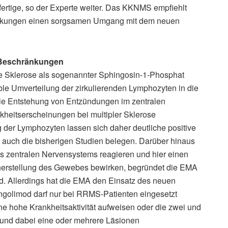
tfertige, so der Experte weiter. Das KKNMS empfiehlt
rkungen einen sorgsamen Umgang mit dem neuen
 Beschränkungen
le Sklerose als sogenannter Sphingosin-1-Phosphat
ible Umverteilung der zirkulierenden Lymphozyten in die
ie Entstehung von Entzündungen im zentralen
kheitserscheinungen bei multipler Sklerose
 der Lymphozyten lassen sich daher deutliche positive
e auch die bisherigen Studien belegen. Darüber hinaus
des zentralen Nervensystems reagieren und hier einen
rherstellung des Gewebes bewirken, begründet die EMA
d. Allerdings hat die EMA den Einsatz des neuen
ingolimod darf nur bei RRMS-Patienten eingesetzt
ine hohe Krankheitsaktivität aufweisen oder die zwei und
 und dabei eine oder mehrere Läsionen