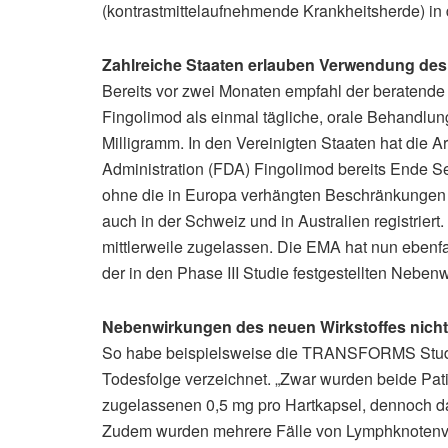
(kontrastmittelaufnehmende Krankheitsherde) in
Zahlreiche Staaten erlauben Verwendung de
Bereits vor zwei Monaten empfahl der beratend
Fingolimod als einmal tägliche, orale Behandlun
Milligramm. In den Vereinigten Staaten hat die
Administration (FDA) Fingolimod bereits Ende
ohne die in Europa verhängten Beschränkungen er
auch in der Schweiz und in Australien registrier
mittlerweile zugelassen. Die EMA hat nun ebenfal
der in den Phase III Studie festgestellten Neben
Nebenwirkungen des neuen Wirkstoffes nicht
So habe beispielsweise die TRANSFORMS Studi
Todesfolge verzeichnet. „Zwar wurden beide Pati
zugelassenen 0,5 mg pro Hartkapsel, dennoch darf
Zudem wurden mehrere Fälle von Lymphknotenve