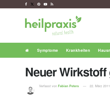
Symptome
Krankheiten
Hausm
Neuer Wirkstoff
Verfasst von
Fabian Peters
22. März 2011