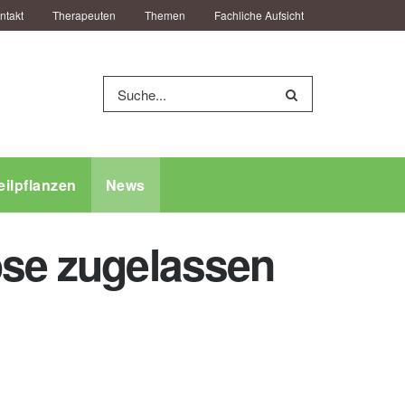
ntakt
Therapeuten
Themen
Fachliche Aufsicht
eilpflanzen
News
ose zugelassen