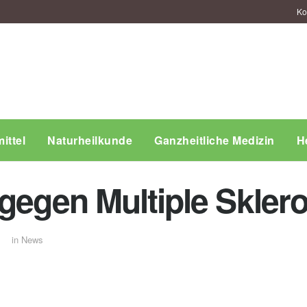
Ko
ittel
Naturheilkunde
Ganzheitliche Medizin
H
 gegen Multiple Skler
in
News