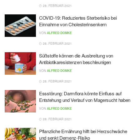
28. FEBRUAR 2021
COVID-19: Reduziertes Sterberisiko bei
Einnahme von Cholesterinsenkern
VON
ALFRED DOMKE
28. FEBRUAR 2021
Süßstoffe können die Ausbreitung von
Antibiotikaresistenzen beschleunigen
VON
ALFRED DOMKE
28. FEBRUAR 2021
Essstörung: Darmflora könnte Einfluss auf
Entstehung und Verlauf von Magersucht haben
VON
ALFRED DOMKE
28. FEBRUAR 2021
Pflanzliche Ernährung hilft bei Herzschwäche
und senkt Demenz-Risiko