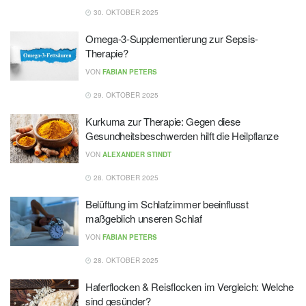
30. OKTOBER 2025
Omega-3-Supplementierung zur Sepsis-
Therapie?
VON
FABIAN PETERS
29. OKTOBER 2025
Kurkuma zur Therapie: Gegen diese
Gesundheitsbeschwerden hilft die Heilpflanze
VON
ALEXANDER STINDT
28. OKTOBER 2025
Belüftung im Schlafzimmer beeinflusst
maßgeblich unseren Schlaf
VON
FABIAN PETERS
28. OKTOBER 2025
Haferflocken & Reisflocken im Vergleich: Welche
sind gesünder?