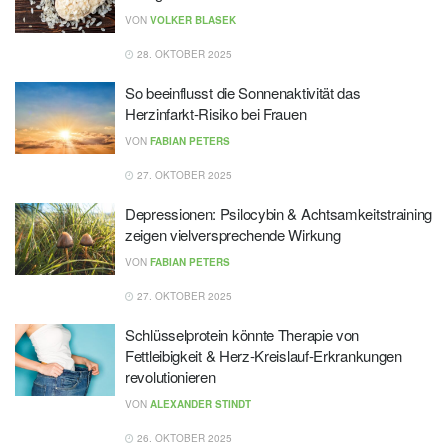
VON
VOLKER BLASEK
28. OKTOBER 2025
So beeinflusst die Sonnenaktivität das
Herzinfarkt-Risiko bei Frauen
VON
FABIAN PETERS
27. OKTOBER 2025
Depressionen: Psilocybin & Achtsamkeitstraining
zeigen vielversprechende Wirkung
VON
FABIAN PETERS
27. OKTOBER 2025
Schlüsselprotein könnte Therapie von
Fettleibigkeit & Herz-Kreislauf-Erkrankungen
revolutionieren
VON
ALEXANDER STINDT
26. OKTOBER 2025