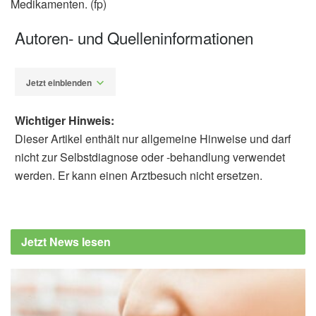
Medikamenten. (fp)
Autoren- und Quelleninformationen
Jetzt einblenden
Wichtiger Hinweis:
Dieser Artikel enthält nur allgemeine Hinweise und darf
nicht zur Selbstdiagnose oder -behandlung verwendet
werden. Er kann einen Arztbesuch nicht ersetzen.
Fabian Peters
Scott L. Sanoff, Philip J. Klemmer, Francis A.
Neelon, Jong Ok La, David Lopez, Anastacia
Jetzt News lesen
Bohannon, William McDowell, Fredrich C.
Luft, Yi-Ju Li, Pao-Hwa Lin: Treating
Malignant Hypertension With the Low-
Sodium, Low-Protein, and Low-Fat Rice Diet;