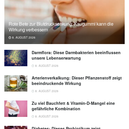
in: Hypertension (veröffentlicht 27.10.2025),
ahajournals.org
Ning Gu, Olena Makashova, Celeste Laporte,
Rote Bete zur Blutdrucksenkung: Kaugummi kann die
Arkady Khoutorsky, Charles W. Bourque, et
Wirkung verbessern
al.: Microglia regulate neuronal activity via
8. AUGUST 2026
structural remodeling of astrocytes; in:
Neuron (veröffentlicht 19.08.2025),
cell.com
Darmflora: Diese Darmbakterien beeinflussen
Michael Georgoulis, Evangelia Damigou,
unsere Lebenserwartung
Evgenia Derdelakou, Rena I. Kosti, Christina
8. AUGUST 2026
Chrysohoou, et al.: Adherence to the
Mediterranean diet and 20-year incidence of
Arterienverkalkung: Dieser Pflanzenstoff zeigt
beeindruckende Wirkung
hypertension: the ATTICA prospective
epidemiological study (2002–2022); in:
8. AUGUST 2026
Nature (veröffentlicht 11.04.2024),
Zu viel Bauchfett & Vitamin-D-Mangel eine
nature.com
gefährliche Kombination
8. AUGUST 2026
Diabetes: Dieses Probiotikum zeigt