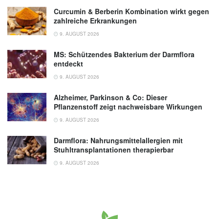
Aufnahmemenge kann überschritten werden
Curcumin & Berberin Kombination wirkt gegen
zahlreiche Erkrankungen
(veröffentlicht 14.12.2021),
BfR
9. AUGUST 2026
MS: Schützendes Bakterium der Darmflora
entdeckt
9. AUGUST 2026
Alzheimer, Parkinson & Co: Dieser
Pflanzenstoff zeigt nachweisbare Wirkungen
9. AUGUST 2026
Darmflora: Nahrungsmittelallergien mit
Stuhltransplantationen therapierbar
9. AUGUST 2026