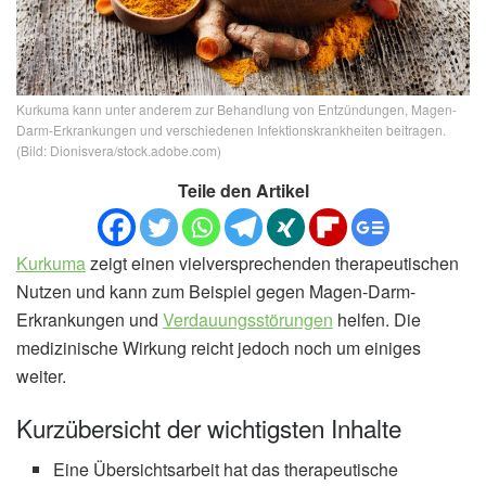
Kurkuma kann unter anderem zur Behandlung von Entzündungen, Magen-
Darm-Erkrankungen und verschiedenen Infektionskrankheiten beitragen.
(Bild: Dionisvera/stock.adobe.com)
Teile den Artikel
Kurkuma
zeigt einen vielversprechenden therapeutischen
Nutzen und kann zum Beispiel gegen Magen-Darm-
Erkrankungen und
Verdauungsstörungen
helfen. Die
medizinische Wirkung reicht jedoch noch um einiges
weiter.
Kurzübersicht der wichtigsten Inhalte
Eine Übersichtsarbeit hat das therapeutische