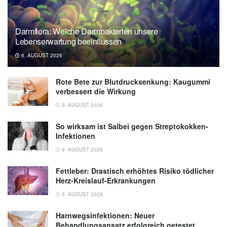
Darmflora: Welche Darmbakterien unsere
Lebenserwartung beeinflussen
6. AUGUST 2026
Rote Bete zur Blutdrucksenkung: Kaugummi
verbessert die Wirkung
6. AUGUST 2026
So wirksam ist Salbei gegen Streptokokken-
Infektionen
6. AUGUST 2026
Fettleber: Drastisch erhöhtes Risiko tödlicher
Herz-Kreislauf-Erkrankungen
5. AUGUST 2026
Harnwegsinfektionen: Neuer
Behandlungsansatz erfolgreich getestet