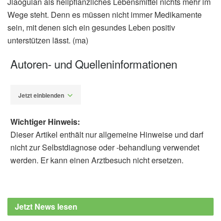
Jiaogulan als heilpflanzliches Lebensmittel nichts mehr im
Wege steht. Denn es müssen nicht immer Medikamente
sein, mit denen sich ein gesundes Leben positiv
unterstützen lässt. (ma)
Autoren- und Quelleninformationen
Jetzt einblenden
Wichtiger Hinweis:
Dieser Artikel enthält nur allgemeine Hinweise und darf
nicht zur Selbstdiagnose oder -behandlung verwendet
werden. Er kann einen Arztbesuch nicht ersetzen.
Miriam Adam
Barbara Schindewolf-Lensch
Sriwanthana, Busarawan et al.:
"Immunomodulatory Effects of Gynostemma
Jetzt News lesen
pentaphyllum Makino on Human Immune