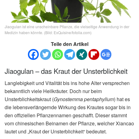
Jiaogulan ist eine unscheinbare Pflanze, die vielseitige Anwendung in der
Medizin haben könnte. (Bild: ExQuisine/fotolia.com)
Teile den Artikel
Jiaogulan – das Kraut der Unsterblichkeit
Langlebigkeit und Vitalität bis ins hohe Alter versprechen
bekanntlich viele Heilkräuter. Doch nur beim
Unsterblichkeitskraut (
Gynostemma pentaphyllum
) hat es
die lebensverlängernde Wirkung des Krautes sogar bis in
den offiziellen Pflanzennamen geschafft. Dieser stammt
vom chinesischen Beinamen der Pflanze, welcher Xiancao
lautet und „Kraut der Unsterblichkeit“ bedeutet.