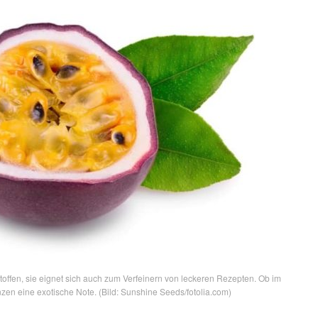
stoffen, sie eignet sich auch zum Verfeinern von leckeren Rezepten. Ob im
nzen eine exotische Note. (Bild: Sunshine Seeds/fotolia.com)