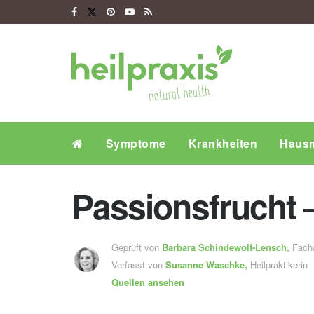
Symptome
Krankheiten
Hausm
Passionsfrucht 
Geprüft von
Barbara Schindewolf-Lensch
,
Fachä
Verfasst von
Susanne Waschke,
Heilpraktikerin
Quellen ansehen