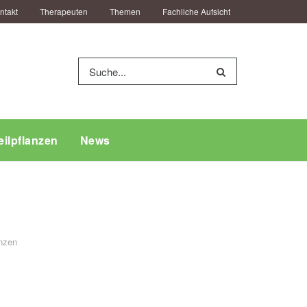
ntakt
Therapeuten
Themen
Fachliche Aufsicht
eilpflanzen
News
nzen