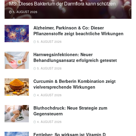
MS: Dieses Bakterium der Darmflora kann schützen
5. AUGUST 2026
Alzheimer, Parkinson & Co: Dieser
Pflanzenstoffe zeigt beachtliche Wirkungen
5. AUGUST 2026
Harnwegsinfektionen: Neuer
Behandlungsansatz erfolgreich getestet
5. AUGUST 2026
Curcumin & Berberin Kombination zeigt
vielversprechende Wirkungen
4. AUGUST 2026
Bluthochdruck: Neue Strategie zum
Gegensteuern
4. AUGUST 2026
Fettleber: So wirksam ist Vitamin D