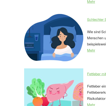
Mehr
Schlechter 
Wie sind Sc
Menschen un
beispielswei
Mehr
Fettleber m
Fettleber ei
Fettlebererk
Risikofaktor
Mehr