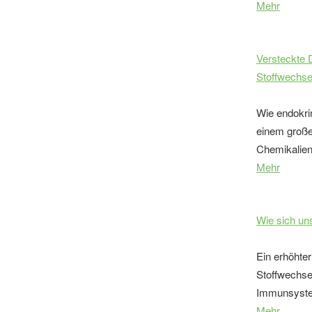
Mehr
Versteckte 
Stoffwechse
Wie endokri
einem große
Chemikalien 
Mehr
Wie sich un
Ein erhöhter
Stoffwechsel
Immunsystem
Mehr