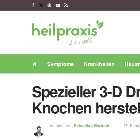
Symptome
Krankheiten
Hausm
Spezieller 3-D 
Knochen herstel
Verfasst von
Sebastian Bertram
17. Febr