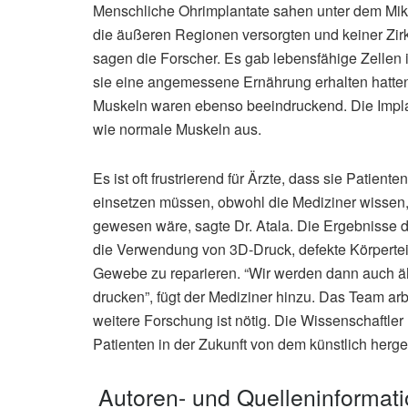
Menschliche Ohrimplantate sahen unter dem Mikr
die äußeren Regionen versorgten und keiner Zirk
sagen die Forscher. Es gab lebensfähige Zellen
sie eine angemessene Ernährung erhalten hatten
Muskeln waren ebenso beeindruckend. Die Impla
wie normale Muskeln aus.
Es ist oft frustrierend für Ärzte, dass sie Patiente
einsetzen müssen, obwohl die Mediziner wissen
gewesen wäre, sagte Dr. Atala. Die Ergebnisse di
die Verwendung von 3D-Druck, defekte Körpertei
Gewebe zu reparieren. “Wir werden dann auch äh
drucken”, fügt der Mediziner hinzu. Das Team arb
weitere Forschung ist nötig. Die Wissenschaftler 
Patienten in der Zukunft von dem künstlich herges
Autoren- und Quelleninformat