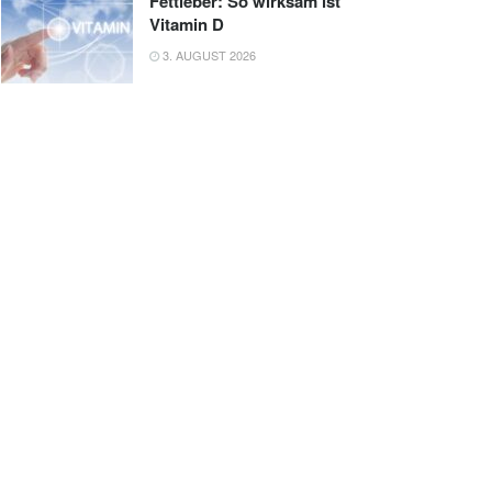
Fettleber: So wirksam ist
Vitamin D
3. AUGUST 2026