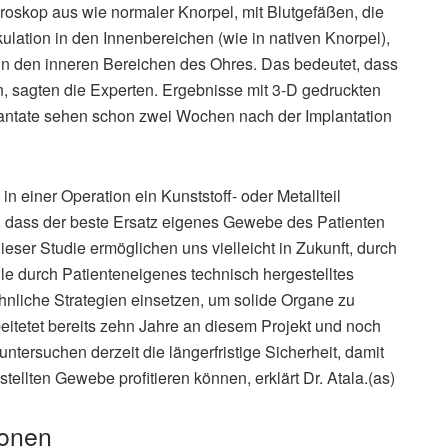
oskop aus wie normaler Knorpel, mit Blutgefäßen, die
ulation in den Innenbereichen (wie in nativen Knorpel),
 in den inneren Bereichen des Ohres. Das bedeutet, dass
, sagten die Experten. Ergebnisse mit 3-D gedruckten
ntate sehen schon zwei Wochen nach der Implantation
n in einer Operation ein Kunststoff- oder Metallteil
, dass der beste Ersatz eigenes Gewebe des Patienten
eser Studie ermöglichen uns vielleicht in Zukunft, durch
le durch Patienteneigenes technisch hergestelltes
nliche Strategien einsetzen, um solide Organe zu
eitetet bereits zehn Jahre an diesem Projekt und noch
untersuchen derzeit die längerfristige Sicherheit, damit
tellten Gewebe profitieren können, erklärt Dr. Atala.(as)
ionen