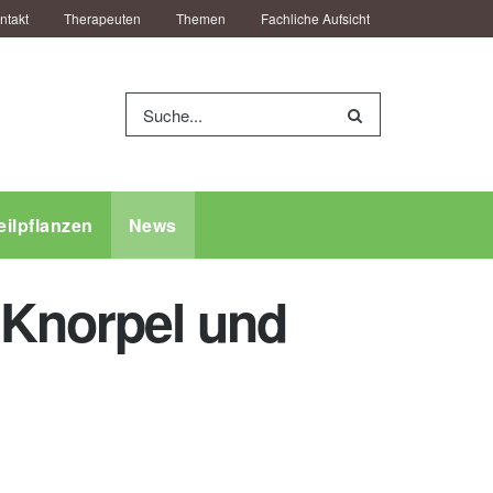
ntakt
Therapeuten
Themen
Fachliche Aufsicht
eilpflanzen
News
 Knorpel und