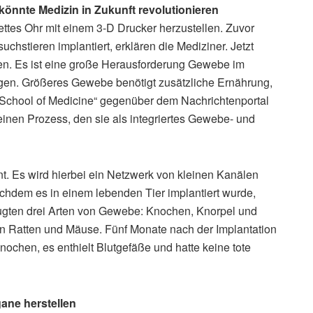
önnte Medizin in Zukunft revolutionieren
ettes Ohr mit einem 3-D Drucker herzustellen. Zuvor
chstieren implantiert, erklären die Mediziner. Jetzt
en. Es ist eine große Herausforderung Gewebe im
en. Größeres Gewebe benötigt zusätzliche Ernährung,
t School of Medicine“ gegenüber dem Nachrichtenportal
inen Prozess, den sie als integriertes Gewebe- und
t. Es wird hierbei ein Netzwerk von kleinen Kanälen
chdem es in einem lebenden Tier implantiert wurde,
eugten drei Arten von Gewebe: Knochen, Knorpel und
in Ratten und Mäuse. Fünf Monate nach der Implantation
chen, es enthielt Blutgefäße und hatte keine tote
ane herstellen