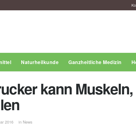
Ko
ittel
Naturheilkunde
Ganzheitliche Medizin
H
Drucker kann Muskeln,
len
uar 2016
in
News