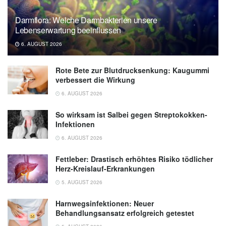
Darmflora: Welche Darmbakterien unsere
Lebenserwartung beeinflussen
6. AUGUST 2026
Rote Bete zur Blutdrucksenkung: Kaugummi
verbessert die Wirkung
6. AUGUST 2026
So wirksam ist Salbei gegen Streptokokken-
Infektionen
6. AUGUST 2026
Fettleber: Drastisch erhöhtes Risiko tödlicher
Herz-Kreislauf-Erkrankungen
5. AUGUST 2026
Harnwegsinfektionen: Neuer
Behandlungsansatz erfolgreich getestet