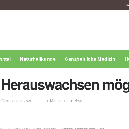
Ko
ittel
Naturheilkunde
Ganzheitliche Medizin
H
ein Herauswachsen mög
ür Gesundheitsnews
10. Mai 2021
in
News
rsonen teilweise erheblich. Wodurch entstehen Allergien und ist es