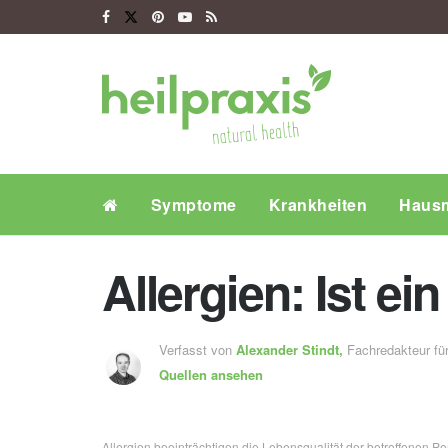
Symptome
Krankheiten
Hausm
Allergien: Ist 
Verfasst von
Alexander Stindt,
Fachredakteur f
Quellen ansehen
Allergien beeinträchtigen die Lebensqualität der betroffenen Pe