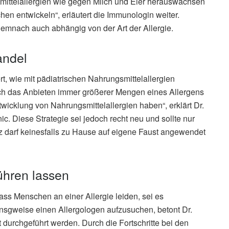
mittelallergien wie gegen Milch und Eier herauswachsen
hen entwickeln“, erläutert die Immunologin weiter.
 demnach auch abhängig von der Art der Allergie.
andel
ert, wie mit pädiatrischen Nahrungsmittelallergien
h das Anbieten immer größerer Mengen eines Allergens
twicklung von Nahrungsmittelallergien haben“, erklärt Dr.
ic. Diese Strategie sei jedoch recht neu und sollte nur
z darf keinesfalls zu Hause auf eigene Faust angewendet
ühren lassen
ass Menschen an einer Allergie leiden, sei es
hunsgweise einen Allergologen aufzusuchen, betont Dr.
t durchgeführt werden. Durch die Fortschritte bei den