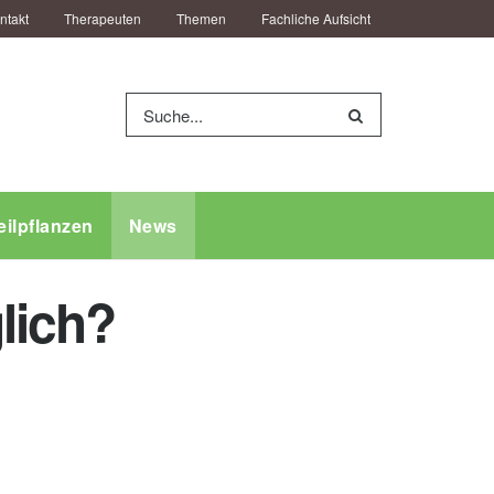
ntakt
Therapeuten
Themen
Fachliche Aufsicht
eilpflanzen
News
lich?