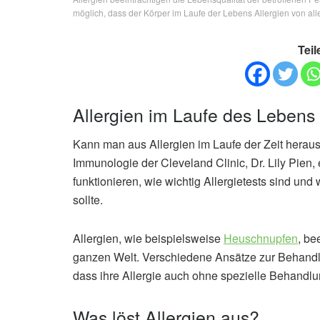
möglich, dass der Körper im Laufe der Lebens Allergien von all
Teil
Allergien im Laufe des Lebens
Kann man aus Allergien im Laufe der Zeit heraus
Immunologie der Cleveland Clinic, Dr. Lily Pien, 
funktionieren, wie wichtig Allergietests sind u
sollte.
Allergien, wie beispielsweise
Heuschnupfen
, be
ganzen Welt. Verschiedene Ansätze zur Behandlu
dass ihre Allergie auch ohne spezielle Behandl
Was löst Allergien aus?