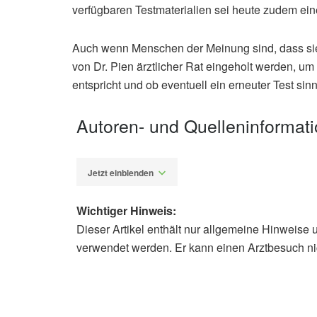
verfügbaren Testmaterialien sei heute zudem ein
Auch wenn Menschen der Meinung sind, dass sie 
von Dr. Pien ärztlicher Rat eingeholt werden, u
entspricht und ob eventuell ein erneuter Test sinn
Autoren- und Quelleninformat
Jetzt einblenden
Wichtiger Hinweis:
Dieser Artikel enthält nur allgemeine Hinweise 
Alexander Stindt
verwendet werden. Er kann einen Arztbesuch ni
Cleveland Clinic: Can You Outgrow H
07.05.2021),
Cleveland Clinic