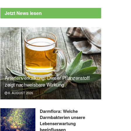
Jetzt News lesen
Arterienverkalkung: Dieser Pflanzenstoff
zeigt nachweisbare Wirkung
6. AUGUST 2026
Darmflora: Welche
Darmbakterien unsere
Lebenserwartung
beeinflussen