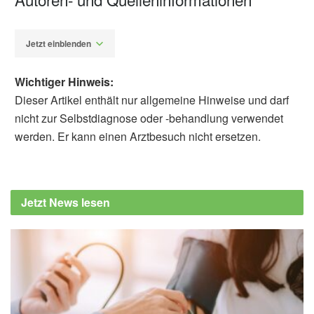
Jetzt einblenden
Wichtiger Hinweis:
Dieser Artikel enthält nur allgemeine Hinweise und darf
nicht zur Selbstdiagnose oder -behandlung verwendet
werden. Er kann einen Arztbesuch nicht ersetzen.
Alfred Domke
Deutsches Zentrum für Neurodegenerative
Erkrankungen: Neuer Ansatzpunkt für
Jetzt News lesen
Alzheimer-Therapien gefunden, (Abruf:
19.11.2022),
Deutsches Zentrum für
Neurodegenerative Erkrankungen
Jessica Wagner, Karoline Degenhardt,
Marleen Veit, Nikolaos Louros, Katerina
Konstantoulea, Angelos Skodras, Katleen