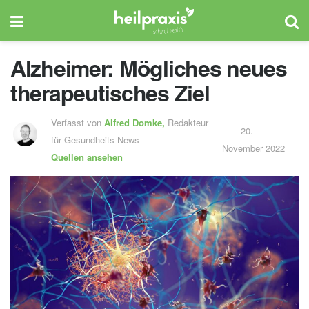
Alzheimer: Mögliches neues
therapeutisches Ziel
Verfasst von
Alfred Domke,
Redakteur
20.
für Gesundheits-News
November 2022
Quellen ansehen