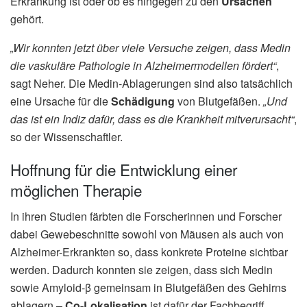
Erkrankung ist oder ob es hingegen zu den
Ursachen
gehört.
„Wir konnten jetzt über viele Versuche zeigen, dass Medin
die vaskuläre Pathologie in Alzheimermodellen fördert“
,
sagt Neher. Die Medin-Ablagerungen sind also tatsächlich
eine Ursache für die
Schädigung
von Blutgefäßen.
„Und
das ist ein Indiz dafür, dass es die Krankheit mitverursacht“
,
so der Wissenschaftler.
Hoffnung für die Entwicklung einer
möglichen Therapie
In ihren Studien färbten die Forscherinnen und Forscher
dabei Gewebeschnitte sowohl von Mäusen als auch von
Alzheimer-Erkrankten so, dass konkrete Proteine sichtbar
werden. Dadurch konnten sie zeigen, dass sich Medin
sowie Amyloid-β gemeinsam in Blutgefäßen des Gehirns
ablagern –
Co-Lokalisation
ist dafür der Fachbegriff.