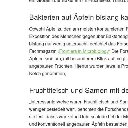
ein Großteil der Bakterien im Fruchtfleisch und 
Bakterien auf Äpfeln bislang k
Obwohl Äpfel zu den am meisten konsumierten Fr
Exposition des Menschen gegenüber Bakterienge
bislang nur wenig untersucht, berichtet das Fo
Fachmagazin „
Frontiers in Microbiology
“ Die For
Apfelmikrobiom, mit besonderem Blick auf mögli
angebauten Früchten. Hierfür wurden jeweils Pr
Kelch genommen,
Fruchtfleisch und Samen mit d
„Interessanterweise waren Fruchtfleisch und Sa
weniger besiedelt war“, berichten die Forschen
sie fest, dass zwar keine Unterschiede bei der
und konventionell angebauten Äpfeln bestanden