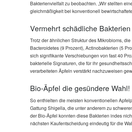
Bakterienvielfalt zu beobachten. „Wir stellten ein
gleichmäßigkeit bei konventionell bewirtschaftet
Vermehrt schädliche Bakterien
Trotz der ähnlichen Struktur des Mikrobioms, die
Bacteroidetes (9 Prozent), Actinobakterien (5 Pr
sich signifikante Verschiebungen von fast 40 Pr
bakterielle Signaturen, die für ihr gesundheitssc
verarbeiteten Äpfeln verstärkt nachzuweisen ge
Bio-Äpfel die gesündere Wahl!
So enthielten die meisten konventionellen Apfel
Gattung Shigella, die unter anderem zu schwere
der Bio-Äpfel konnten diese Bakterien indes nic
nächsten Kaufentscheidung eindeutig für die Wahl 