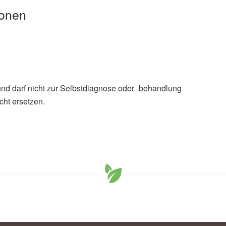
ionen
und darf nicht zur Selbstdiagnose oder -behandlung
cht ersetzen.
 Berg, Gabriele: An Apple a Day: Which Bacteria Do We
pples?; in Frontiers in Biology, 24 Juli 2019,
Frontiers