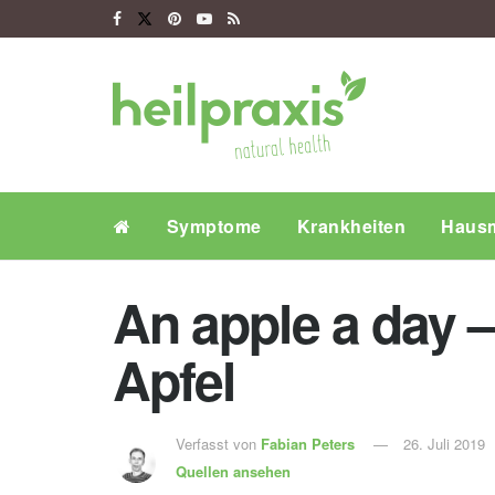
Symptome
Krankheiten
Hausm
An apple a day –
Apfel
Verfasst von
Fabian Peters
26. Juli 2019
Quellen ansehen