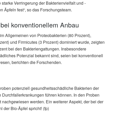
e starke Verringerung der Bakterienvielfalt und -
en Äpfeln fest“, so das Forschungsteam.
 bei konventionellem Anbau
 im Allgemeinen von Proteobakterien (80 Prozent),
ozent) und Firmicutes (3 Prozent) dominiert wurde, zeigten
ozent bei den Bakteriengattungen. Insbesondere
hädliches Potenzial bekannt sind, seien bei konventionell
wesen, berichten die Forschenden.
proben potenziell gesundheitsschädliche Bakterien der
n Durchfallerkrankungen führen können. In den Proben
ht nachgewiesen werden. Ein weiterer Aspekt, der bei der
der Bio-Äpfel spricht! (fp)