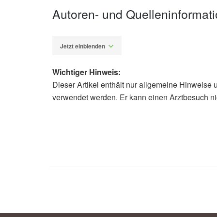
Autoren- und Quelleninformat
Jetzt einblenden
Wichtiger Hinweis:
Dieser Artikel enthält nur allgemeine Hinweise 
Fabian Peters
verwendet werden. Er kann einen Arztbesuch ni
Wassermann, Birgit; Müller, Henry;
Eat With Organic and Conventional A
in Biology