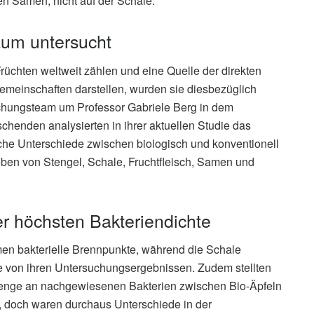
den Samen, nicht auf der Schale.
aum untersucht
üchten weltweit zählen und eine Quelle der direkten
meinschaften darstellen, wurden sie diesbezüglich
rschungsteam um Professor Gabriele Berg in dem
schenden analysierten in ihrer aktuellen Studie das
che Unterschiede zwischen biologisch und konventionell
oben von Stengel, Schale, Fruchtfleisch, Samen und
er höchsten Bakteriendichte
men bakterielle Brennpunkte, während die Schale
de von ihren Untersuchungsergebnissen. Zudem stellten
 Menge an nachgewiesenen Bakterien zwischen Bio-Äpfeln
, doch waren durchaus Unterschiede in der