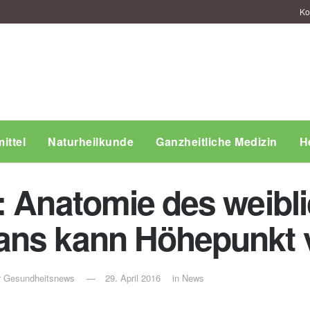
Ko
ittel
Naturheilkunde
Ganzheitliche Medizin
H
: Anatomie des weibl
ans kann Höhepunkt 
ür Gesundheitsnews
29. April 2016
in
News