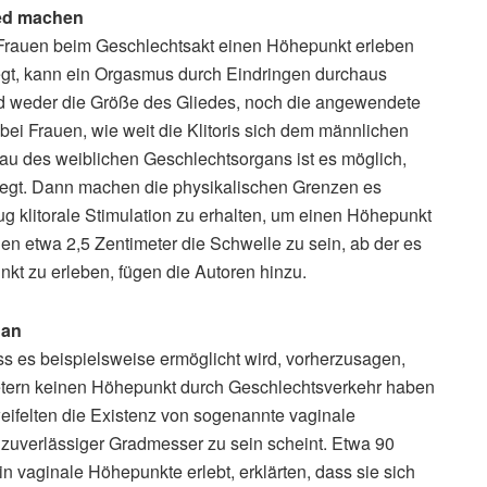
ied machen
 Frauen beim Geschlechtsakt einen Höhepunkt erleben
iegt, kann ein Orgasmus durch Eindringen durchaus
ind weder die Größe des Gliedes, noch die angewendete
 Frauen, wie weit die Klitoris sich dem männlichen
bau des weiblichen Geschlechtsorgans ist es möglich,
ewegt. Dann machen die physikalischen Grenzen es
g klitorale Stimulation zu erhalten, um einen Höhepunkt
nen etwa 2,5 Zentimeter die Schwelle zu sein, ab der es
kt zu erleben, fügen die Autoren hinzu.
 an
ass es beispielsweise ermöglicht wird, vorherzusagen,
etern keinen Höhepunkt durch Geschlechtsverkehr haben
weifelten die Existenz von sogenannte vaginale
h zuverlässiger Gradmesser zu sein scheint. Etwa 90
in vaginale Höhepunkte erlebt, erklärten, dass sie sich