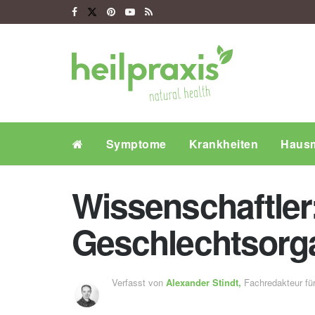
Symptome
Krankheiten
Hausm
Wissenschaftler
Geschlechtsorg
Verfasst von
Alexander Stindt,
Fachredakteur f