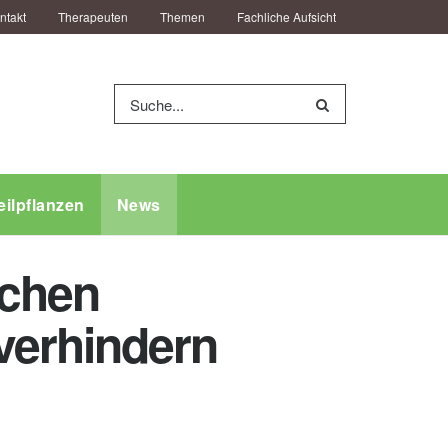
ntakt
Therapeuten
Themen
Fachliche Aufsicht
eilpflanzen
News
ichen
verhindern