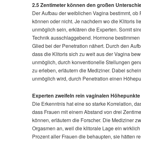
2.5 Zentimeter können den großen Untersch
Der Aufbau der weiblichen Vagina bestimmt, ob
können oder nicht. Je nachdem wo die Klitoris l
unmöglich sein, erklären die Experten. Somit s
Technik ausschlaggebend. Hormone bestimmen bei
Glied bei der Penetration nähert. Durch den Auf
dass die Klitoris sich zu weit aus der Vagina b
unmöglich, durch konventionelle Stellungen genu
zu erleben, erläutern die Mediziner. Dabei schei
unmöglich wird, durch Penetration einen Höhepun
Experten zweifeln rein vaginalen Höhepunkte
Die Erkenntnis hat eine so starke Korrelation, d
dass Frauen mit einem Abstand von drei Zentim
können, erläutern die Forscher. Die Mediziner z
Orgasmen an, weil die klitorale Lage ein wirklic
Prozent aller Frauen die behaupten, sie hätten re