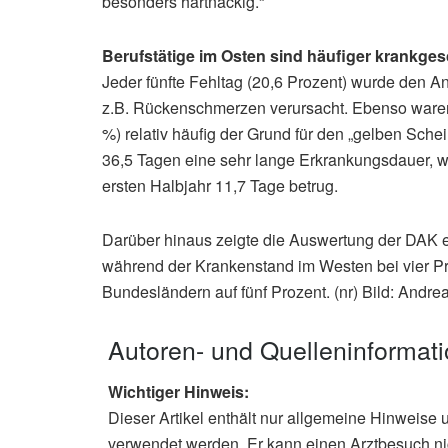
besonders hartnäckig.“
Berufstätige im Osten sind häufiger krankge
Jeder fünfte Fehltag (20,6 Prozent) wurde den 
z.B. Rückenschmerzen verursacht. Ebenso waren
%) relativ häufig der Grund für den „gelben Schei
36,5 Tagen eine sehr lange Erkrankungsdauer, w
ersten Halbjahr 11,7 Tage betrug.
Darüber hinaus zeigte die Auswertung der DAK 
während der Krankenstand im Westen bei vier Pro
Bundesländern auf fünf Prozent. (nr) Bild: Andre
Autoren- und Quelleninformat
Wichtiger Hinweis:
Dieser Artikel enthält nur allgemeine Hinweise 
verwendet werden. Er kann einen Arztbesuch ni