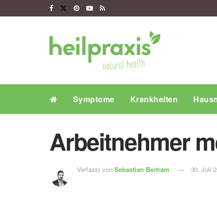
Symptome
Krankheiten
Hausm
Arbeitnehmer me
Verfasst von
Sebastian Bertram
30. Juli 