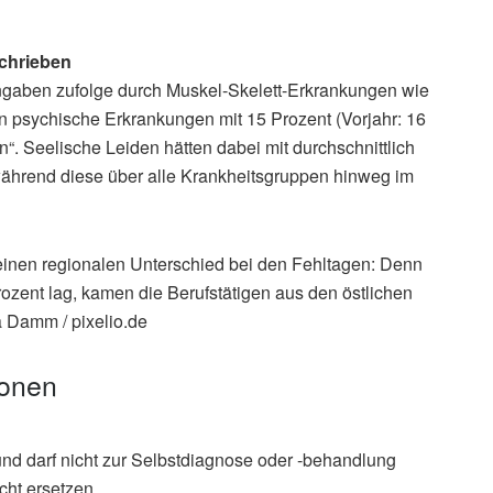
schrieben
Angaben zufolge durch Muskel-Skelett-Erkrankungen wie
 psychische Erkrankungen mit 15 Prozent (Vorjahr: 16
n“. Seelische Leiden hätten dabei mit durchschnittlich
ährend diese über alle Krankheitsgruppen hinweg im
einen regionalen Unterschied bei den Fehltagen: Denn
zent lag, kamen die Berufstätigen aus den östlichen
a Damm / pixelio.de
ionen
und darf nicht zur Selbstdiagnose oder -behandlung
cht ersetzen.