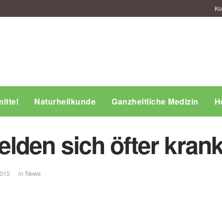
Ko
ittel
Naturheilkunde
Ganzheitliche Medizin
H
lden sich öfter kran
2015
in
News