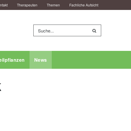
ntakt
Therapeuten
Themen
Fachliche Aufsicht
eilpflanzen
News
k